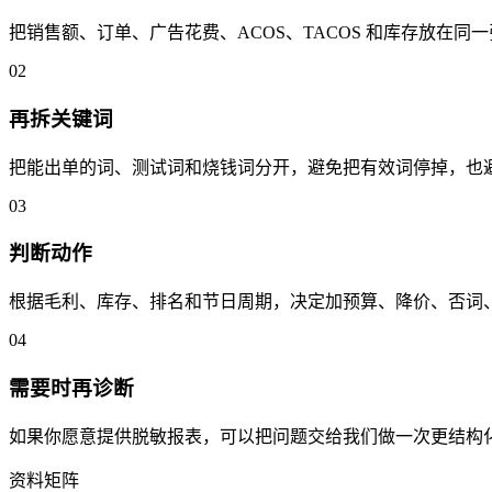
把销售额、订单、广告花费、ACOS、TACOS 和库存放在
0
2
再拆关键词
把能出单的词、测试词和烧钱词分开，避免把有效词停掉，也
0
3
判断动作
根据毛利、库存、排名和节日周期，决定加预算、降价、否词
0
4
需要时再诊断
如果你愿意提供脱敏报表，可以把问题交给我们做一次更结构化的
资料矩阵