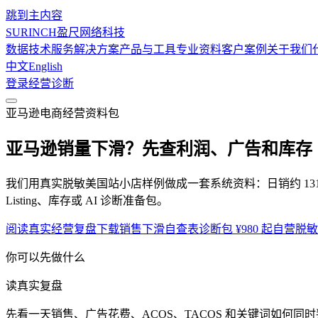
跳到主内容
SURINCH
盈尺网络科技
数据技术服务
解决方案
产品与工具
专业资料
客户案例
关于我们
中文
English
登录
经营诊断
亚马逊电商经营资料包
亚马逊销量下滑？
先查利润、广告和库存
我们用真实脱敏美国站小店样例做成一套系统资料：日销约 131
Listing、库存或 AI 诊断准备包。
阅读真实经营复盘
下载销售下滑自查表
诊断包 ¥980 起
自营脱敏
你可以先做什么
读真实复盘
先看一天销售、广告花费、ACOS、TACOS 和关键词如何同