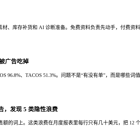
g 素材、库存补货和 AI 诊断准备。免费资料负责先动手，付费
被广告吃掉
ACOS 96.8%、TACOS 51.3%。问题不是“有没有单”，而是
报告，发现 5 类隐性浪费
0.7% 销售额的词上。这类浪费在月度报表里每行只有几十美元，把 1