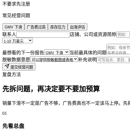
不要求先注册
常见经营问题
GMV 下滑
广告费过高
库存压力
出海评估
联系人
店铺、公司或资源简称
最想看的下一份报告
当前最具体的问题
脱敏数据意愿
补充说明
提交经营问题
复盘方法
先拆问题，再决定要不要加预算
销量下滑不一定是广告不够，广告费高也不一定该马上停。先
0
1
先看总盘