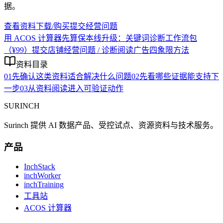
据。
查看资料下载/购买
提交经营问题
用 ACOS 计算器先算保本线
升级：关键词诊断工作流包
（¥99）
提交店铺经营问题 / 诊断
阅读广告四象限方法
资料目录
01
先确认这类资料适合解决什么问题
02
先看哪些证据能支持下
一步
03
从资料阅读进入可验证动作
SURINCH
Surinch 提供 AI 数据产品、受控试点、资源资料与技术服务。
产品
InchStack
inchWorker
inchTraining
工具站
ACOS 计算器