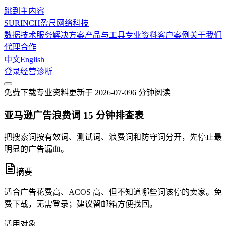
跳到主内容
SURINCH
盈尺网络科技
数据技术服务
解决方案
产品与工具
专业资料
客户案例
关于我们
代理合作
中文
English
登录
经营诊断
免费下载
专业资料
更新于
2026-07-09
6 分钟
阅读
亚马逊广告浪费词 15 分钟排查表
把搜索词按有效词、测试词、浪费词和防守词分开，先停止最
明显的广告漏血。
摘要
适合广告花费高、ACOS 高、但不知道哪些词该停的卖家。免
费下载，无需登录；建议留邮箱方便找回。
适用对象