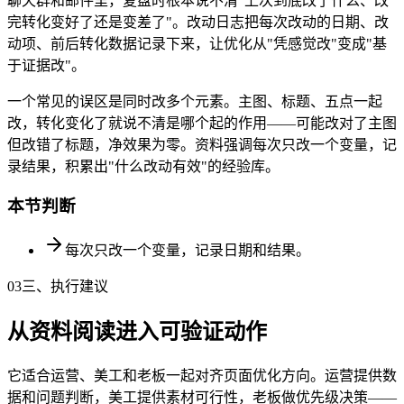
聊天群和邮件里，复盘时根本说不清"上次到底改了什么、改
完转化变好了还是变差了"。改动日志把每次改动的日期、改
动项、前后转化数据记录下来，让优化从"凭感觉改"变成"基
于证据改"。
一个常见的误区是同时改多个元素。主图、标题、五点一起
改，转化变化了就说不清是哪个起的作用——可能改对了主图
但改错了标题，净效果为零。资料强调每次只改一个变量，记
录结果，积累出"什么改动有效"的经验库。
本节判断
每次只改一个变量，记录日期和结果。
03
三、执行建议
从资料阅读进入可验证动作
它适合运营、美工和老板一起对齐页面优化方向。运营提供数
据和问题判断，美工提供素材可行性，老板做优先级决策——