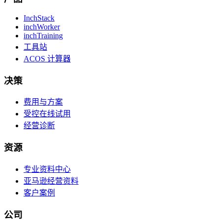
InchStack
inchWorker
inchTraining
工具站
ACOS 计算器
决策
费用与方案
受控在线试用
经营诊断
资源
专业资料中心
亚马逊经营资料
客户案例
公司