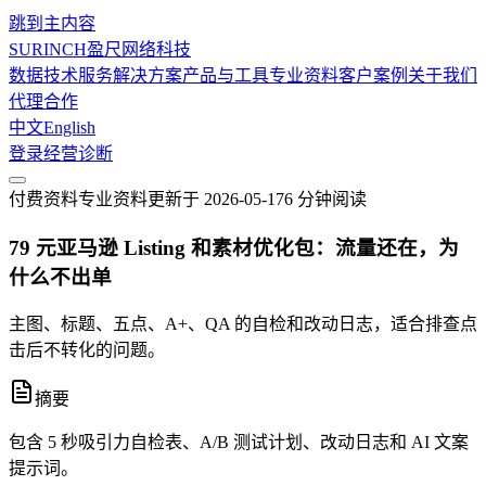
跳到主内容
SURINCH
盈尺网络科技
数据技术服务
解决方案
产品与工具
专业资料
客户案例
关于我们
代理合作
中文
English
登录
经营诊断
付费资料
专业资料
更新于
2026-05-17
6 分钟
阅读
79 元亚马逊 Listing 和素材优化包：流量还在，为
什么不出单
主图、标题、五点、A+、QA 的自检和改动日志，适合排查点
击后不转化的问题。
摘要
包含 5 秒吸引力自检表、A/B 测试计划、改动日志和 AI 文案
提示词。