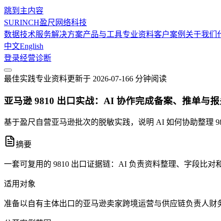
跳到主内容
SURINCH
盈尺网络科技
数据技术服务
解决方案
产品与工具
专业资料
客户案例
关于我们
中文
English
登录
经营诊断
最佳实践
专业资料
更新于
2026-07-16
6 分钟
阅读
亚马逊 9810 出口实战：AI 协作完成备案、推单与
基于盈尺自营亚马逊批次的脱敏实践，说明 AI 如何协助整理
摘要
一套可复用的 9810 出口证据链：AI 负责资料整理、字
适用对象
准备以自有主体出口的亚马逊卖家
跨境运营与供应链负责人
财