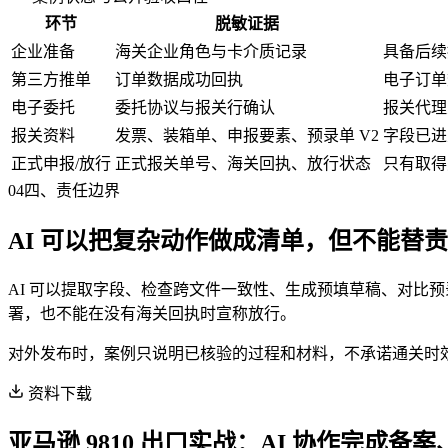
环节
脱敏证据
企业准备
海关企业角色与卡介质记录
具备后续
第三方推单
订单数据成功回执
电子订单
电子委托
委托协议与报关行确认
报关代理
报关资料
发票、装箱单、申报要素、预录单 V2
字段已进
正式申报/放行
正式报关单号、海关回执、放行状态
只有取得
04
四、责任边界
AI 可以把复杂动作做成清单，但不能替
AI 可以提取字段、检查跨文件一致性、生成预填草稿、对比预
署，也不能在没有海关回执时宣称放行。
对外发布时，案例只说明已核验的过程和材料，不承诺通关时
资料下载
亚马逊 9810 出口实战：AI 协作完成备