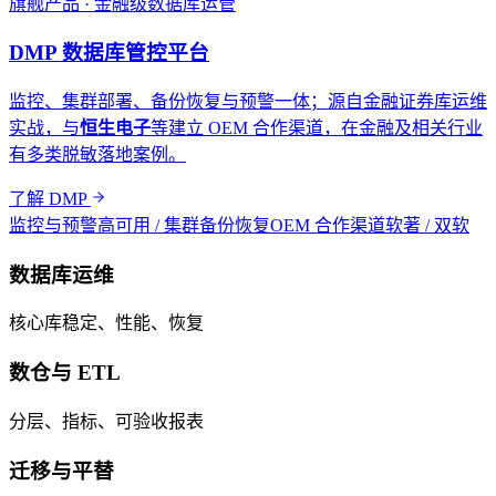
旗舰产品 · 金融级数据库运管
DMP 数据库管控平台
监控、集群部署、备份恢复与预警一体；源自金融证券库运维
实战，与
恒生电子
等建立 OEM 合作渠道，在金融及相关行业
有多类脱敏落地案例。
了解 DMP
监控与预警
高可用 / 集群
备份恢复
OEM 合作渠道
软著 / 双软
数据库运维
核心库稳定、性能、恢复
数仓与 ETL
分层、指标、可验收报表
迁移与平替