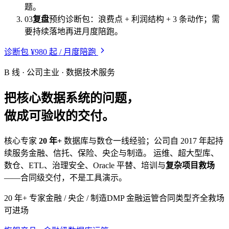
题。
03
复盘
预约诊断包：浪费点 + 利润结构 + 3 条动作；需
要持续落地再进月度陪跑。
诊断包 ¥980 起 / 月度陪跑
B 线 · 公司主业 · 数据技术服务
把核心数据系统的问题，
做成可验收的交付。
核心专家
20 年+
数据库与数仓一线经验；公司自 2017 年起持
续服务金融、信托、保险、央企与制造。 运维、超大型库、
数仓、ETL、治理安全、Oracle 平替、培训与
复杂项目救场
——合同级交付，不是工具演示。
20 年+ 专家
金融 / 央企 / 制造
DMP 金融运管
合同类型齐全
救场
可进场