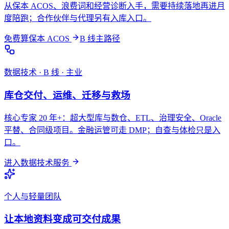
从保本 ACOS、浪费词和经营诊断入手，需要持续落地再进月
度陪跑；合作伙伴与代理另有入库入口。
免费算保本 ACOS
B 线主路径
数据技术 · B 线 · 主业
库仓交付、运维、迁移与救场
核心专家 20 年+：超大型库与数仓、ETL、治理安全、Oracle
平替、合同级项目。金融运管可走 DMP；自查与体检只是入
口。
进入数据技术服务
个人与轻量团队
让本地资料变成可交付成果