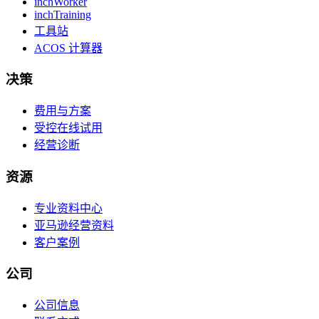
inchWorker
inchTraining
工具站
ACOS 计算器
决策
费用与方案
受控在线试用
经营诊断
资源
专业资料中心
亚马逊经营资料
客户案例
公司
公司信息