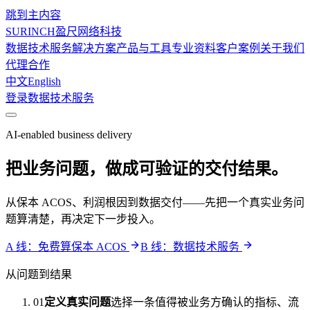
跳到主内容
SURINCH
盈尺网络科技
数据技术服务
解决方案
产品与工具
专业资料
客户案例
关于我们
代理合作
中文
English
登录
数据技术服务
AI-enabled business delivery
把业务问题，做成可验证的交付结果。
从保本 ACOS、利润根因到数据交付——先把一个真实业务问
题算清楚，再决定下一步投入。
A 线：免费算保本 ACOS
B 线：数据技术服务
从问题到结果
01
定义真实问题
选择一条值得被业务方确认的指标、流