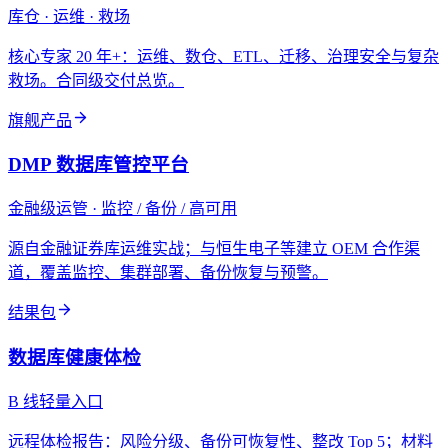
库仓 · 运维 · 救场
核心专家 20 年+：运维、数仓、ETL、迁移、治理安全与复杂
救场。合同级交付总览。
旗舰产品
DMP 数据库管控平台
金融级运管 · 监控 / 备份 / 高可用
源自金融证券库运维实战；与恒生电子等建立 OEM 合作渠
道，覆盖监控、集群部署、备份恢复与预警。
结果包
数据库健康体检
B 线轻量入口
远程体检报告：风险分级、备份可恢复性、整改 Top 5；材料