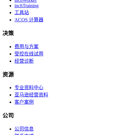
inchWorker
inchTraining
工具站
ACOS 计算器
决策
费用与方案
受控在线试用
经营诊断
资源
专业资料中心
亚马逊经营资料
客户案例
公司
公司信息