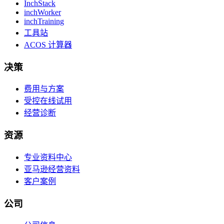
InchStack
inchWorker
inchTraining
工具站
ACOS 计算器
决策
费用与方案
受控在线试用
经营诊断
资源
专业资料中心
亚马逊经营资料
客户案例
公司