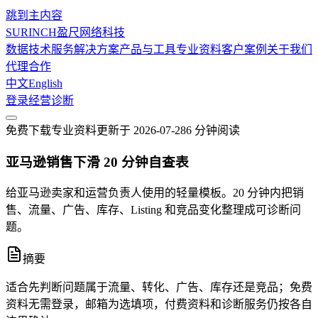
跳到主内容
SURINCH
盈尺网络科技
数据技术服务
解决方案
产品与工具
专业资料
客户案例
关于我们
代理合作
中文
English
登录
经营诊断
免费下载
专业资料
更新于
2026-07-28
6 分钟
阅读
亚马逊销售下滑 20 分钟自查表
给亚马逊卖家和运营负责人使用的轻量模板。20 分钟内把销
售、流量、广告、库存、Listing 和竞品变化整理成可诊断问
题。
摘要
适合先判断问题属于流量、转化、广告、库存还是竞品；免费
资料无需登录，邮箱为选填项，付费资料和诊断服务仍按各自