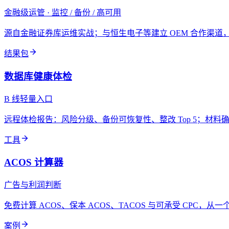
金融级运管 · 监控 / 备份 / 高可用
源自金融证券库运维实战；与恒生电子等建立 OEM 合作渠
结果包
数据库健康体检
B 线轻量入口
远程体检报告：风险分级、备份可恢复性、整改 Top 5；材料确
工具
ACOS 计算器
广告与利润判断
免费计算 ACOS、保本 ACOS、TACOS 与可承受 CPC，
案例