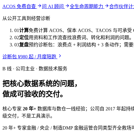
ACOS 免费自查
问 AI 顾问
全生命周期能力
合作伙伴
从公开工具到经营诊断
01
计算
免费计算 ACOS、保本 ACOS、TACOS 与可承受 
02
定位
用资料和工作流查找浪费词、转化和利润的问题。
03
复盘
预约诊断包：浪费点 + 利润结构 + 3 条动作；
诊断包 ¥980 起 / 月度陪跑
B 线 · 公司主业 · 数据技术服务
把核心数据系统的问题，
做成可验收的交付。
核心专家
20 年+
数据库与数仓一线经验；公司自 2017 年起持
级交付，不是工具演示。
20 年+ 专家
金融 / 央企 / 制造
DMP 金融运管
合同类型齐全
救场