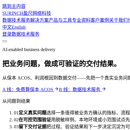
跳到主内容
SURINCH
盈尺网络科技
数据技术服务
解决方案
产品与工具
专业资料
客户案例
关于我们
中文
English
登录
数据技术服务
AI-enabled business delivery
把业务问题，做成可验证的交付结果。
从保本 ACOS、利润根因到数据交付——先把一个真实业务
A 线：免费算保本 ACOS
B 线：数据技术服务
从问题到结果
01
定义真实问题
选择一条值得被业务方确认的指标、流程
02
在可控范围验证
用脱敏样例、本地环境或小范围试点先
03
留下交付证据
把过程、验证结果和下一步决定沉淀为可