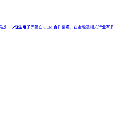
实战，与
恒生电子
等建立 OEM 合作渠道，在金融及相关行业有