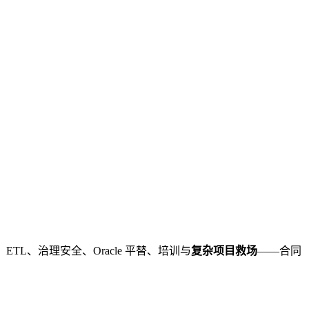
L、治理安全、Oracle 平替、培训与
复杂项目救场
——合同