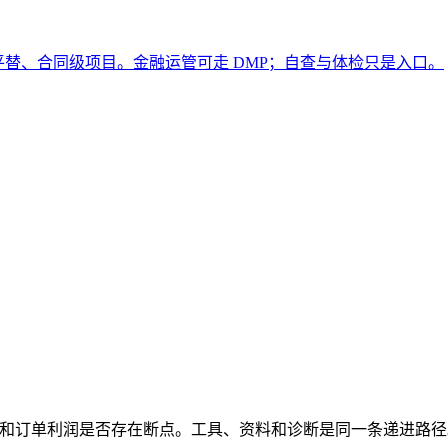
le 平替、合同级项目。金融运管可走 DMP；自查与体检只是入口。
ng 转化和订单利润是否存在断点。工具、资料和诊断是同一条递进路