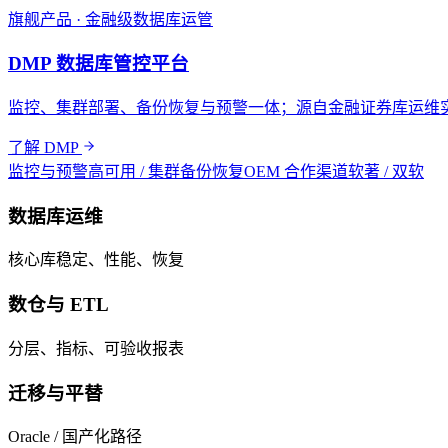
旗舰产品 · 金融级数据库运管
DMP 数据库管控平台
监控、集群部署、备份恢复与预警一体；源自金融证券库运维
了解 DMP
监控与预警
高可用 / 集群
备份恢复
OEM 合作渠道
软著 / 双软
数据库运维
核心库稳定、性能、恢复
数仓与 ETL
分层、指标、可验收报表
迁移与平替
Oracle / 国产化路径