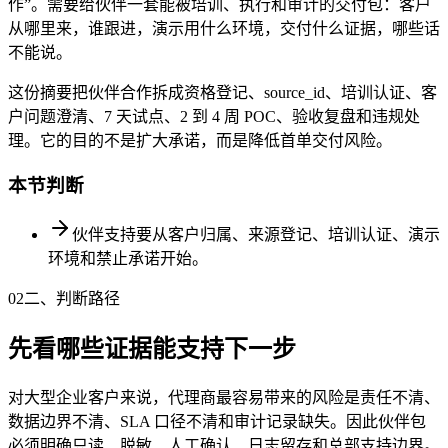
作”。需要给伙伴一套能被培训、执行和审计的交付包：客户
从哪里来，谁跟进，演示用什么环境，交付什么证据，哪些话
不能说。
这份摘要把伙伴合作拆成资格登记、source_id、培训认证、客
户问题澄清、7 天试点、2 到 4 周 POC、验收复盘和违规处
理。它的目的不是扩大承诺，而是降低首单交付风险。
本节判断
伙伴支持要从客户归属、来源登记、培训认证、演示
环境和禁止承诺开始。
02
二、判断路径
先看哪些证据能支持下一步
对大型企业客户来说，代理商最容易带来的风险是责任不清、
数据边界不清、SLA 口径不清和审计记录缺失。因此伙伴包
必须明确只读、脱敏、人工确认、日志留存和总部支持边界。