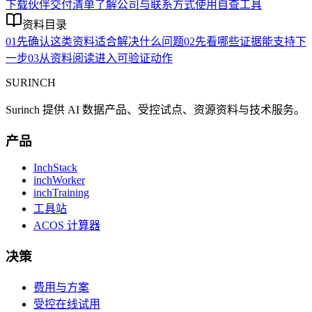
下载伙伴交付清单
了解公司与联系方式
使用自查工具
资料目录
01
先确认这类资料适合解决什么问题
02
先看哪些证据能支持下
一步
03
从资料阅读进入可验证动作
SURINCH
Surinch 提供 AI 数据产品、受控试点、资源资料与技术服务。
产品
InchStack
inchWorker
inchTraining
工具站
ACOS 计算器
决策
费用与方案
受控在线试用