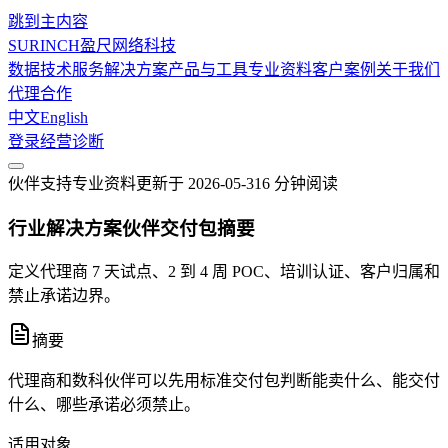
跳到主内容
SURINCH
盈尺网络科技
数据技术服务
解决方案
产品与工具
专业资料
客户案例
关于我们
代理合作
中文
English
登录
经营诊断
伙伴支持
专业资料
更新于
2026-05-31
6 分钟
阅读
行业解决方案伙伴交付包摘要
定义代理商 7 天试点、2 到 4 周 POC、培训认证、客户归属和
禁止承诺边界。
摘要
代理商和数科伙伴可以先用标准交付包判断能卖什么、能交付
什么、哪些承诺必须禁止。
适用对象