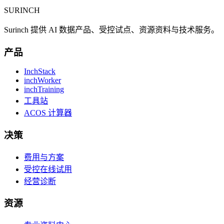
SURINCH
Surinch 提供 AI 数据产品、受控试点、资源资料与技术服务。
产品
InchStack
inchWorker
inchTraining
工具站
ACOS 计算器
决策
费用与方案
受控在线试用
经营诊断
资源