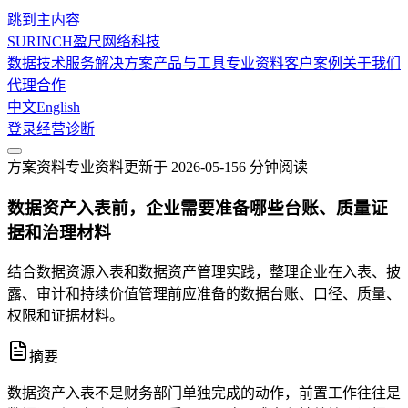
跳到主内容
SURINCH
盈尺网络科技
数据技术服务
解决方案
产品与工具
专业资料
客户案例
关于我们
代理合作
中文
English
登录
经营诊断
方案资料
专业资料
更新于
2026-05-15
6 分钟
阅读
数据资产入表前，企业需要准备哪些台账、质量证
据和治理材料
结合数据资源入表和数据资产管理实践，整理企业在入表、披
露、审计和持续价值管理前应准备的数据台账、口径、质量、
权限和证据材料。
摘要
数据资产入表不是财务部门单独完成的动作，前置工作往往是