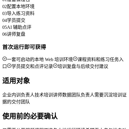
02
配置本地环境
03
导入练习资料
04
学员提交
05
AI 辅助点评
06
讲师复盘
首次运行即可获得
一套可启动的本地 Web 培训环境
课程资料和练习任务入
口
学员提交和点评记录
培训复盘与后续交付建议
适用对象
企业内训负责人
技术培训讲师
数据团队负责人
需要沉淀培训证
据的交付团队
使用前的必要确认