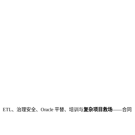
L、治理安全、Oracle 平替、培训与
复杂项目救场
——合同