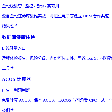
金融级运管 · 监控 / 备份 / 高可用
源自金融证券库运维实战；与恒生电子等建立 OEM 合作渠
结果包
数据库健康体检
B 线轻量入口
远程体检报告：风险分级、备份可恢复性、整改 Top 5；材料确
工具
ACOS 计算器
广告与利润判断
免费计算 ACOS、保本 ACOS、TACOS 与可承受 CPC，
案例