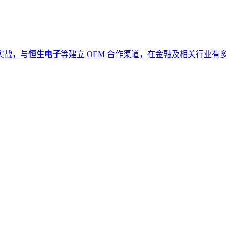
实战，与
恒生电子
等建立 OEM 合作渠道，在金融及相关行业有