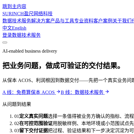
跳到主内容
SURINCH
盈尺网络科技
数据技术服务
解决方案
产品与工具
专业资料
客户案例
关于我们
中文
English
登录
数据技术服务
AI-enabled business delivery
把业务问题，做成可验证的交付结果。
从保本 ACOS、利润根因到数据交付——先把一个真实业务
A 线：免费算保本 ACOS
B 线：数据技术服务
从问题到结果
01
定义真实问题
选择一条值得被业务方确认的指标、流程
02
在可控范围验证
用脱敏样例、本地环境或小范围试点先
03
留下交付证据
把过程、验证结果和下一步决定沉淀为可