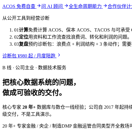
ACOS 免费自查
问 AI 顾问
全生命周期能力
合作伙伴
从公开工具到经营诊断
01
计算
免费计算 ACOS、保本 ACOS、TACOS 与可承受 
02
定位
用资料和工作流查找浪费词、转化和利润的问题。
03
复盘
预约诊断包：浪费点 + 利润结构 + 3 条动作；
诊断包 ¥980 起 / 月度陪跑
B 线 · 公司主业 · 数据技术服务
把核心数据系统的问题，
做成可验收的交付。
核心专家
20 年+
数据库与数仓一线经验；公司自 2017 年起持
级交付，不是工具演示。
20 年+ 专家
金融 / 央企 / 制造
DMP 金融运管
合同类型齐全
救场