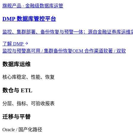
旗舰产品 · 金融级数据库运管
DMP 数据库管控平台
监控、集群部署、备份恢复与预警一体；源自金融证券库运维
了解 DMP
监控与预警
高可用 / 集群
备份恢复
OEM 合作渠道
软著 / 双软
数据库运维
核心库稳定、性能、恢复
数仓与 ETL
分层、指标、可验收报表
迁移与平替
Oracle / 国产化路径