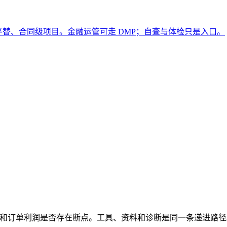
le 平替、合同级项目。金融运管可走 DMP；自查与体检只是入口。
ng 转化和订单利润是否存在断点。工具、资料和诊断是同一条递进路