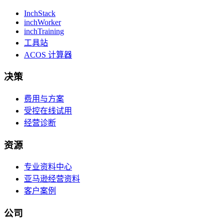
InchStack
inchWorker
inchTraining
工具站
ACOS 计算器
决策
费用与方案
受控在线试用
经营诊断
资源
专业资料中心
亚马逊经营资料
客户案例
公司