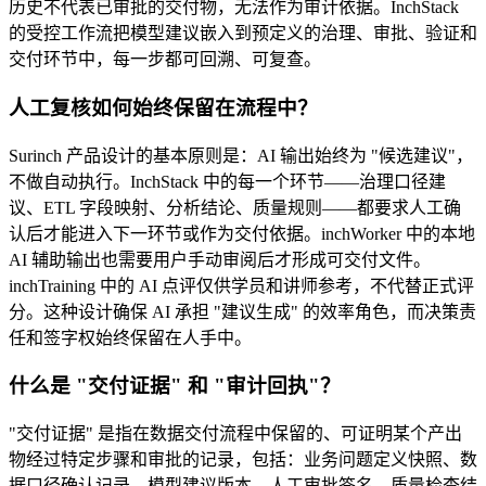
历史不代表已审批的交付物，无法作为审计依据。InchStack
的受控工作流把模型建议嵌入到预定义的治理、审批、验证和
交付环节中，每一步都可回溯、可复查。
人工复核如何始终保留在流程中？
Surinch 产品设计的基本原则是：AI 输出始终为 "候选建议"，
不做自动执行。InchStack 中的每一个环节——治理口径建
议、ETL 字段映射、分析结论、质量规则——都要求人工确
认后才能进入下一环节或作为交付依据。inchWorker 中的本地
AI 辅助输出也需要用户手动审阅后才形成可交付文件。
inchTraining 中的 AI 点评仅供学员和讲师参考，不代替正式评
分。这种设计确保 AI 承担 "建议生成" 的效率角色，而决策责
任和签字权始终保留在人手中。
什么是 "交付证据" 和 "审计回执"？
"交付证据" 是指在数据交付流程中保留的、可证明某个产出
物经过特定步骤和审批的记录，包括：业务问题定义快照、数
据口径确认记录、模型建议版本、人工审批签名、质量检查结