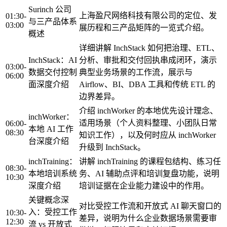
Surinch 公司
上海盈尺网络科技有限公司的定位、发
01:30-
与三产品体系
03:00
展历程和三产品矩阵的一览式介绍。
概述
详细讲解 InchStack 如何把治理、ETL、
InchStack：AI
分析、审批和交付回执串成闭环，演示
03:00-
数据交付控制
典型业务场景的工作流，展示与
06:00
面深度介绍
Airflow、BI、DBA 工具和传统 ETL 的
边界差异。
介绍 inchWorker 的本地优先设计理念、
inchWorker：
适用场景（个人资料整理、小团队日常
06:00-
本地 AI 工作
08:30
知识工作），以及何时应从 inchWorker
台深度介绍
升级到 InchStack。
inchTraining：
讲解 inchTraining 的课程包结构、练习任
08:30-
本地培训系统
务、AI 辅助点评和培训复盘功能，说明
10:30
深度介绍
培训证据在企业能力建设中的作用。
关键概念深
对比受控工作流和开放式 AI 聊天窗口的
入：受控工作
10:30-
差异，说明为什么企业数据场景需要审
12:30
流 vs 开放式