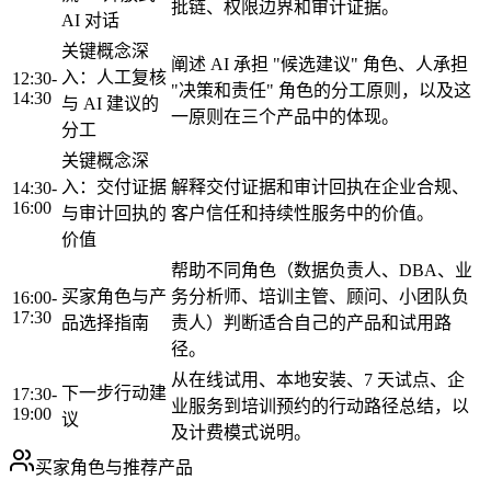
批链、权限边界和审计证据。
AI 对话
关键概念深
阐述 AI 承担 "候选建议" 角色、人承担
入：人工复核
12:30-
"决策和责任" 角色的分工原则，以及这
14:30
与 AI 建议的
一原则在三个产品中的体现。
分工
关键概念深
入：交付证据
解释交付证据和审计回执在企业合规、
14:30-
16:00
与审计回执的
客户信任和持续性服务中的价值。
价值
帮助不同角色（数据负责人、DBA、业
买家角色与产
务分析师、培训主管、顾问、小团队负
16:00-
17:30
品选择指南
责人）判断适合自己的产品和试用路
径。
从在线试用、本地安装、7 天试点、企
下一步行动建
17:30-
业服务到培训预约的行动路径总结，以
19:00
议
及计费模式说明。
买家角色与推荐产品