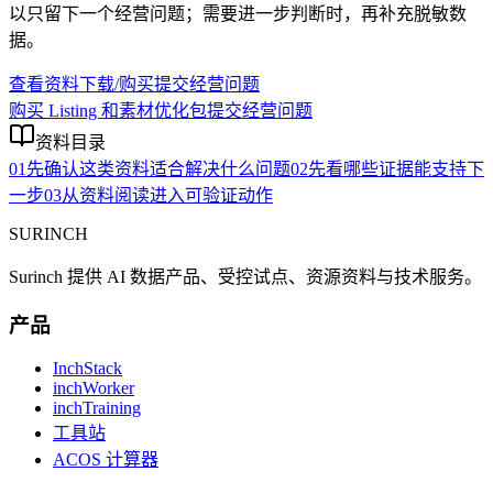
以只留下一个经营问题；需要进一步判断时，再补充脱敏数
据。
查看资料下载/购买
提交经营问题
购买 Listing 和素材优化包
提交经营问题
资料目录
01
先确认这类资料适合解决什么问题
02
先看哪些证据能支持下
一步
03
从资料阅读进入可验证动作
SURINCH
Surinch 提供 AI 数据产品、受控试点、资源资料与技术服务。
产品
InchStack
inchWorker
inchTraining
工具站
ACOS 计算器