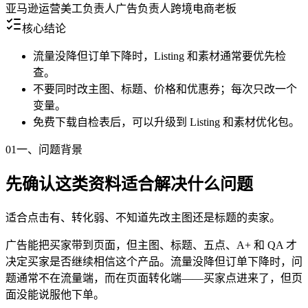
亚马逊运营
美工负责人
广告负责人
跨境电商老板
核心结论
流量没降但订单下降时，Listing 和素材通常要优先检
查。
不要同时改主图、标题、价格和优惠券；每次只改一个
变量。
免费下载自检表后，可以升级到 Listing 和素材优化包。
01
一、问题背景
先确认这类资料适合解决什么问题
适合点击有、转化弱、不知道先改主图还是标题的卖家。
广告能把买家带到页面，但主图、标题、五点、A+ 和 QA 才
决定买家是否继续相信这个产品。流量没降但订单下降时，问
题通常不在流量端，而在页面转化端——买家点进来了，但页
面没能说服他下单。