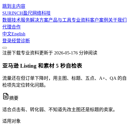
跳到主内容
SURINCH
盈尺网络科技
数据技术服务
解决方案
产品与工具
专业资料
客户案例
关于我们
代理合作
中文
English
登录
经营诊断
注册下载
专业资料
更新于
2026-05-17
6 分钟
阅读
亚马逊 Listing 和素材 5 秒自检表
流量还在但订单下降时，用主图、标题、五点、A+、QA 的自
检项先定位转化问题。
摘要
适合点击有、转化弱、不知道先改主图还是标题的卖家。
适用对象