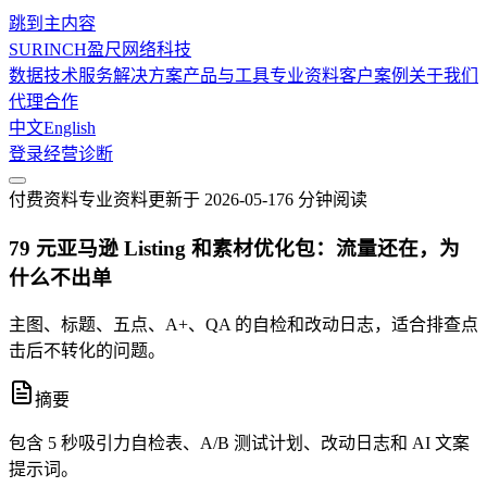
跳到主内容
SURINCH
盈尺网络科技
数据技术服务
解决方案
产品与工具
专业资料
客户案例
关于我们
代理合作
中文
English
登录
经营诊断
付费资料
专业资料
更新于
2026-05-17
6 分钟
阅读
79 元亚马逊 Listing 和素材优化包：流量还在，为
什么不出单
主图、标题、五点、A+、QA 的自检和改动日志，适合排查点
击后不转化的问题。
摘要
包含 5 秒吸引力自检表、A/B 测试计划、改动日志和 AI 文案
提示词。