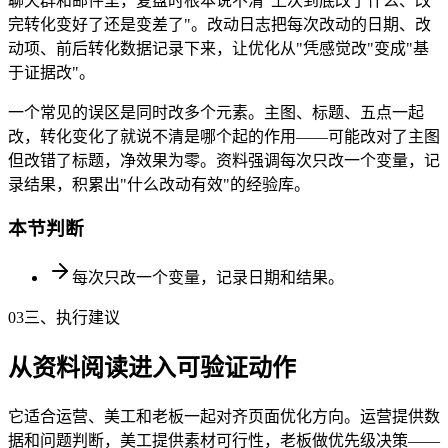
聊天群和邮件里，复盘时根本说不清"上次到底改了什么、改
完转化变好了还是变差了"。改动日志把每次改动的日期、改
动项、前后转化数据记录下来，让优化从"凭感觉改"变成"基
于证据改"。
一个常见的误区是同时改多个元素。主图、标题、五点一起
改，转化变化了就说不清是哪个起的作用——可能改对了主图
但改错了标题，净效果为零。资料强调每次只改一个变量，记
录结果，积累出"什么改动有效"的经验库。
本节判断
每次只改一个变量，记录日期和结果。
03
三、执行建议
从资料阅读进入可验证动作
它适合运营、美工和老板一起对齐页面优化方向。运营提供数
据和问题判断，美工提供素材可行性，老板做优先级决策——