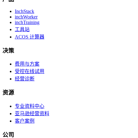
InchStack
inchWorker
inchTraining
工具站
ACOS 计算器
决策
费用与方案
受控在线试用
经营诊断
资源
专业资料中心
亚马逊经营资料
客户案例
公司