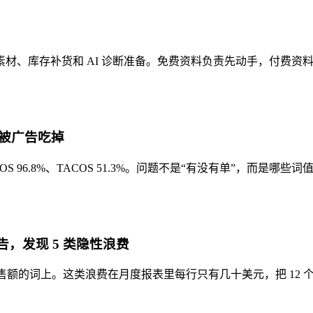
g 素材、库存补货和 AI 诊断准备。免费资料负责先动手，付费
被广告吃掉
ACOS 96.8%、TACOS 51.3%。问题不是“有没有单”，而是
报告，发现 5 类隐性浪费
0.7% 销售额的词上。这类浪费在月度报表里每行只有几十美元，把 1