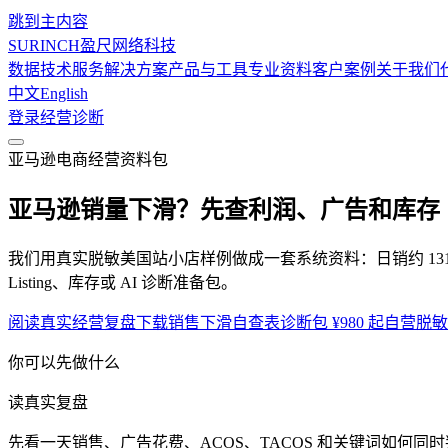
跳到主内容
SURINCH
盈尺网络科技
数据技术服务
解决方案
产品与工具
专业资料
客户案例
关于我们
中文
English
登录
经营诊断
亚马逊电商经营资料包
亚马逊销量下滑？
先查利润、广告和库存
我们用真实脱敏美国站小店样例做成一套系统资料：日销约 131
Listing、库存或 AI 诊断准备包。
阅读真实经营复盘
下载销售下滑自查表
诊断包 ¥980 起
自营脱敏
你可以先做什么
读真实复盘
先看一天销售、广告花费、ACOS、TACOS 和关键词如何同