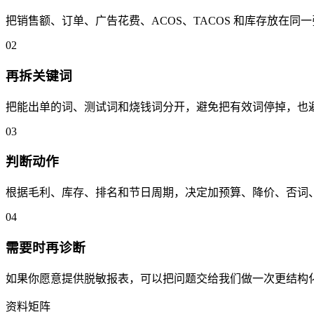
把销售额、订单、广告花费、ACOS、TACOS 和库存放在
0
2
再拆关键词
把能出单的词、测试词和烧钱词分开，避免把有效词停掉，也
0
3
判断动作
根据毛利、库存、排名和节日周期，决定加预算、降价、否词
0
4
需要时再诊断
如果你愿意提供脱敏报表，可以把问题交给我们做一次更结构化的
资料矩阵