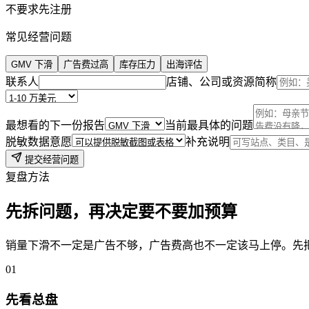
不要求先注册
常见经营问题
GMV 下滑
广告费过高
库存压力
出海评估
联系人
店铺、公司或资源简称
最想看的下一份报告
当前最具体的问题
脱敏数据意愿
补充说明
提交经营问题
复盘方法
先拆问题，再决定要不要加预算
销量下滑不一定是广告不够，广告费高也不一定该马上停。先
0
1
先看总盘