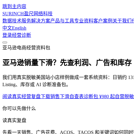
跳到主内容
SURINCH
盈尺网络科技
数据技术服务
解决方案
产品与工具
专业资料
客户案例
关于我们
中文
English
登录
经营诊断
亚马逊电商经营资料包
亚马逊销量下滑？
先查利润、广告和库存
我们用真实脱敏美国站小店样例做成一套系统资料：日销约 131
Listing、库存或 AI 诊断准备包。
阅读真实经营复盘
下载销售下滑自查表
诊断包 ¥980 起
自营脱敏
你可以先做什么
读真实复盘
先看一天销售、广告花费、ACOS、TACOS 和关键词如何同