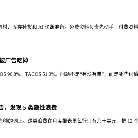
g 素材、库存补货和 AI 诊断准备。免费资料负责先动手，付费
被广告吃掉
ACOS 96.8%、TACOS 51.3%。问题不是“有没有单”，而是
报告，发现 5 类隐性浪费
0.7% 销售额的词上。这类浪费在月度报表里每行只有几十美元，把 1