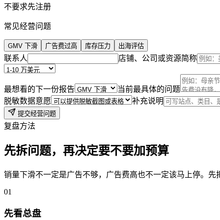
不要求先注册
常见经营问题
GMV 下滑
广告费过高
库存压力
出海评估
联系人
店铺、公司或资源简称
最想看的下一份报告
当前最具体的问题
脱敏数据意愿
补充说明
提交经营问题
复盘方法
先拆问题，再决定要不要加预算
销量下滑不一定是广告不够，广告费高也不一定该马上停。先
0
1
先看总盘