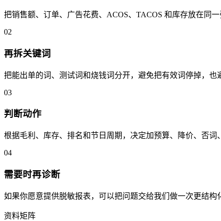
把销售额、订单、广告花费、ACOS、TACOS 和库存放在
0
2
再拆关键词
把能出单的词、测试词和烧钱词分开，避免把有效词停掉，也
0
3
判断动作
根据毛利、库存、排名和节日周期，决定加预算、降价、否词
0
4
需要时再诊断
如果你愿意提供脱敏报表，可以把问题交给我们做一次更结构化的
资料矩阵