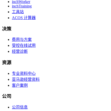
inchWorker
inchTraining
工具站
ACOS 计算器
决策
费用与方案
受控在线试用
经营诊断
资源
专业资料中心
亚马逊经营资料
客户案例
公司
公司信息