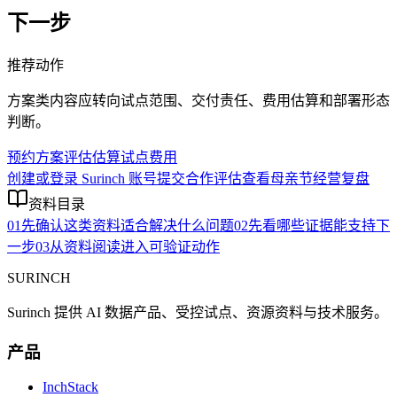
下一步
推荐动作
方案类内容应转向试点范围、交付责任、费用估算和部署形态
判断。
预约方案评估
估算试点费用
创建或登录 Surinch 账号
提交合作评估
查看母亲节经营复盘
资料目录
01
先确认这类资料适合解决什么问题
02
先看哪些证据能支持下
一步
03
从资料阅读进入可验证动作
SURINCH
Surinch 提供 AI 数据产品、受控试点、资源资料与技术服务。
产品
InchStack