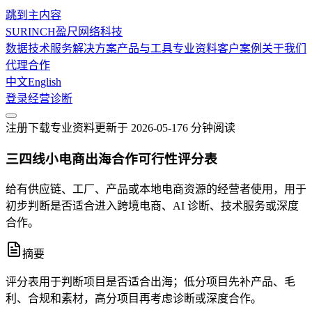
跳到主内容
SURINCH
盈尺网络科技
数据技术服务
解决方案
产品与工具
专业资料
客户案例
关于我们
代理合作
中文
English
登录
经营诊断
注册下载
专业资料
更新于
2026-05-17
6 分钟
阅读
三四线小电商出海合作可行性评分表
给有供应链、工厂、产品或本地电商资源的经营者使用，用于
初步判断是否适合进入跨境电商、AI 诊断、技术服务或深度
合作。
摘要
评分表用于判断项目是否适合出海；低分项目先补产品、毛
利、合规和素材，高分项目再考虑诊断或深度合作。