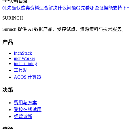
资料目录
01
先确认这类资料适合解决什么问题
02
先看哪些证据能支持下
SURINCH
Surinch 提供 AI 数据产品、受控试点、资源资料与技术服务。
产品
InchStack
inchWorker
inchTraining
工具站
ACOS 计算器
决策
费用与方案
受控在线试用
经营诊断