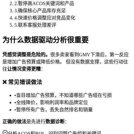
2
.
暂停高ACOS关键词和产品
3
.
确保核心产品库存充足
4
.
快速价格调整应对竞品变化
5
.
联系客服处理差评
为什么数据驱动分析很重要
凭感觉调整是危险的。
很多卖家看到GMV下滑后，第一反应
是增加广告预算或降低价格。 但没有数据支撑，这些行动往
往
让情况变得更糟
：
❌ 常见错误做法
•
盲目增加广告预算，不知道哪些广告组在亏损
•
全线降价，影响利润率和品牌定位
•
暂停所有广告，丢失自然排名和销量
正确的做法
是先进行
数据诊断
：
分析ACOS和ROI，识别问题广告组和关键词