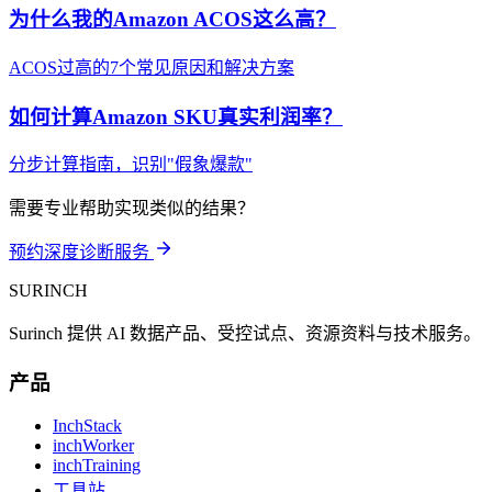
为什么我的Amazon ACOS这么高？
ACOS过高的7个常见原因和解决方案
如何计算Amazon SKU真实利润率？
分步计算指南，识别"假象爆款"
需要专业帮助实现类似的结果？
预约深度诊断服务
SURINCH
Surinch 提供 AI 数据产品、受控试点、资源资料与技术服务。
产品
InchStack
inchWorker
inchTraining
工具站