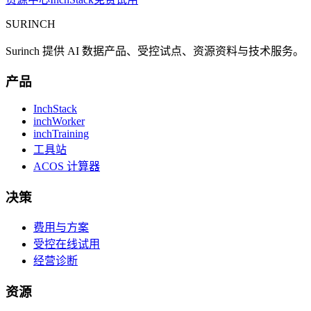
SURINCH
Surinch 提供 AI 数据产品、受控试点、资源资料与技术服务。
产品
InchStack
inchWorker
inchTraining
工具站
ACOS 计算器
决策
费用与方案
受控在线试用
经营诊断
资源