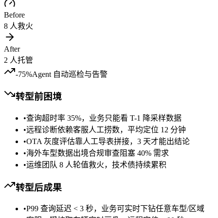
Before
8 人救火
After
2 人托管
-75%
Agent 自动巡检与告警
转型前困境
•
查询超时率 35%，业务只能看 T-1 降采样数据
•
远程诊断依赖客服人工捞数，平均定位 12 分钟
•
OTA 灰度评估靠人工导表拼接，3 天才能出结论
•
海外车型数据出境合规审查阻塞 40% 需求
•
运维团队 8 人轮值救火，技术债持续累积
转型后成果
•
P99 查询延迟 < 3 秒，业务可实时下钻任意车型/区域