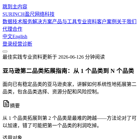
跳到主内容
SURINCH
盈尺网络科技
数据技术服务
解决方案
产品与工具
专业资料
客户案例
关于我们
代理合作
中文
English
登录
经营诊断
最佳实践
专业资料
更新于
2026-06-12
6 分钟
阅读
亚马逊第二品类拓展指南：从 1 个品类到 N 个品类
面向已有稳定品类的亚马逊卖家，讲解如何系统性地拓展第二
品类，包含品类选择、资源分配和风险控制。
摘要
从 1 个品类拓展到第 2 个品类是最难的跨越——方法论对了可
以加速，错了可能把第一个品类的利润吃掉。
适用对象