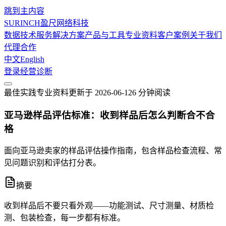
跳到主内容
SURINCH
盈尺网络科技
数据技术服务
解决方案
产品与工具
专业资料
客户案例
关于我们
代理合作
中文
English
登录
经营诊断
最佳实践
专业资料
更新于
2026-06-12
6 分钟
阅读
亚马逊样品评估标准：收到样品后怎么判断合不合
格
面向亚马逊卖家的样品评估操作指南，包含样品检查流程、常
见问题识别和评估打分表。
摘要
收到样品后不要只看外观——功能测试、尺寸测量、材质检
测、包装检查，每一步都有标准。