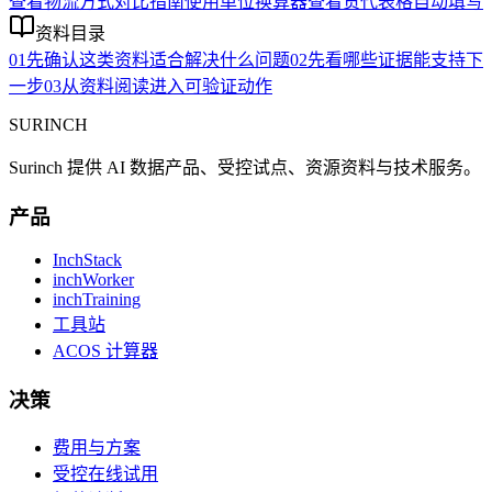
查看物流方式对比指南
使用单位换算器
查看货代表格自动填写
资料目录
01
先确认这类资料适合解决什么问题
02
先看哪些证据能支持下
一步
03
从资料阅读进入可验证动作
SURINCH
Surinch 提供 AI 数据产品、受控试点、资源资料与技术服务。
产品
InchStack
inchWorker
inchTraining
工具站
ACOS 计算器
决策
费用与方案
受控在线试用