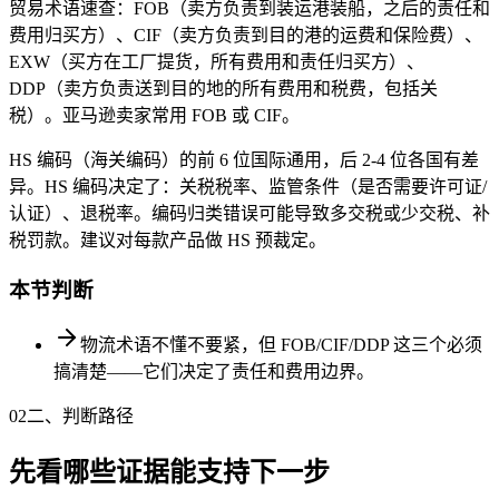
贸易术语速查：FOB（卖方负责到装运港装船，之后的责任和
费用归买方）、CIF（卖方负责到目的港的运费和保险费）、
EXW（买方在工厂提货，所有费用和责任归买方）、
DDP（卖方负责送到目的地的所有费用和税费，包括关
税）。亚马逊卖家常用 FOB 或 CIF。
HS 编码（海关编码）的前 6 位国际通用，后 2-4 位各国有差
异。HS 编码决定了：关税税率、监管条件（是否需要许可证/
认证）、退税率。编码归类错误可能导致多交税或少交税、补
税罚款。建议对每款产品做 HS 预裁定。
本节判断
物流术语不懂不要紧，但 FOB/CIF/DDP 这三个必须
搞清楚——它们决定了责任和费用边界。
02
二、判断路径
先看哪些证据能支持下一步