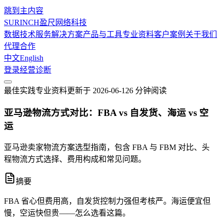
跳到主内容
SURINCH
盈尺网络科技
数据技术服务
解决方案
产品与工具
专业资料
客户案例
关于我们
代理合作
中文
English
登录
经营诊断
最佳实践
专业资料
更新于
2026-06-12
6 分钟
阅读
亚马逊物流方式对比：FBA vs 自发货、海运 vs 空
运
亚马逊卖家物流方案选型指南，包含 FBA 与 FBM 对比、头
程物流方式选择、费用构成和常见问题。
摘要
FBA 省心但费用高，自发货控制力强但考核严。海运便宜但
慢，空运快但贵——怎么选看这篇。