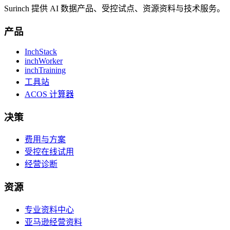
Surinch 提供 AI 数据产品、受控试点、资源资料与技术服务。
产品
InchStack
inchWorker
inchTraining
工具站
ACOS 计算器
决策
费用与方案
受控在线试用
经营诊断
资源
专业资料中心
亚马逊经营资料