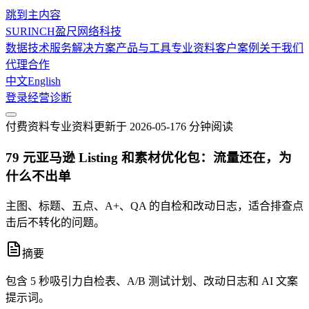
跳到主内容
SURINCH
盈尺网络科技
数据技术服务
解决方案
产品与工具
专业资料
客户案例
关于我们
代理合作
中文
English
登录
经营诊断
付费资料
专业资料
更新于
2026-05-17
6 分钟
阅读
79 元亚马逊 Listing 和素材优化包：流量还在，为
什么不出单
主图、标题、五点、A+、QA 的自检和改动日志，适合排查点
击后不转化的问题。
摘要
包含 5 秒吸引力自检表、A/B 测试计划、改动日志和 AI 文案
提示词。