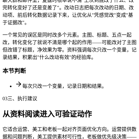
聊天群和邮件里，复盘时根本说不清"上次到底改了什么、改
完转化变好了还是变差了"。改动日志把每次改动的日期、改
动项、前后转化数据记录下来，让优化从"凭感觉改"变成"基
于证据改"。
一个常见的误区是同时改多个元素。主图、标题、五点一起
改，转化变化了就说不清是哪个起的作用——可能改对了主图
但改错了标题，净效果为零。资料强调每次只改一个变量，记
录结果，积累出"什么改动有效"的经验库。
本节判断
每次只改一个变量，记录日期和结果。
03
三、执行建议
从资料阅读进入可验证动作
它适合运营、美工和老板一起对齐页面优化方向。运营提供数
据和问题判断，美工提供素材可行性，老板做优先级决策——