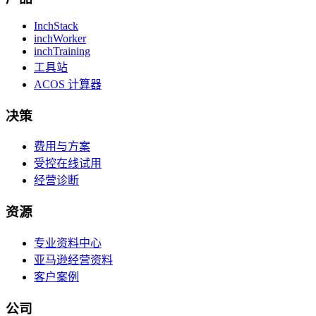
InchStack
inchWorker
inchTraining
工具站
ACOS 计算器
决策
费用与方案
受控在线试用
经营诊断
资源
专业资料中心
亚马逊经营资料
客户案例
公司