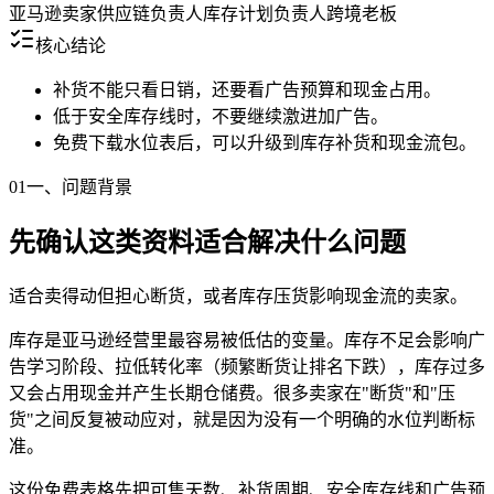
亚马逊卖家
供应链负责人
库存计划负责人
跨境老板
核心结论
补货不能只看日销，还要看广告预算和现金占用。
低于安全库存线时，不要继续激进加广告。
免费下载水位表后，可以升级到库存补货和现金流包。
01
一、问题背景
先确认这类资料适合解决什么问题
适合卖得动但担心断货，或者库存压货影响现金流的卖家。
库存是亚马逊经营里最容易被低估的变量。库存不足会影响广
告学习阶段、拉低转化率（频繁断货让排名下跌），库存过多
又会占用现金并产生长期仓储费。很多卖家在"断货"和"压
货"之间反复被动应对，就是因为没有一个明确的水位判断标
准。
这份免费表格先把可售天数、补货周期、安全库存线和广告预