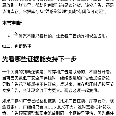
算放到一张表里，帮助你判断当前是该补货、该停广告、还是
该清库存。它把库存从"凭感觉管理"变成"有阈值可对照"。
本节判断
补货不能只看日销，还要看广告预算和现金占用。
02
二、判断路径
先看哪些证据能支持下一步
一个关键的判断逻辑是：库存和广告是联动的，不能分开看。
当可售天数低于安全库存线时，继续激进加广告会加速断货，
导致广告花了钱却接不住订单；反过来，库存积压时还按原节
奏投广告，会让现金流压力更大。两者必须一起复盘。
如果库存和广告已经互相拖累（比如广告在烧、库存要断、现
金紧张），再继续只看 ACOS 意义不大。这时需要把补货决
策、广告预算调整和现金流放到同一个框架里评估，优先保住