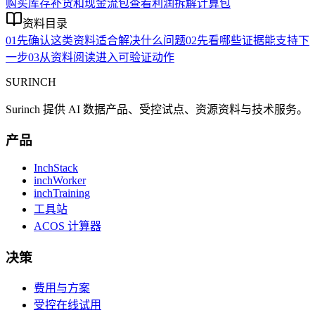
购买库存补货和现金流包
查看利润拆解计算包
资料目录
01
先确认这类资料适合解决什么问题
02
先看哪些证据能支持下
一步
03
从资料阅读进入可验证动作
SURINCH
Surinch 提供 AI 数据产品、受控试点、资源资料与技术服务。
产品
InchStack
inchWorker
inchTraining
工具站
ACOS 计算器
决策
费用与方案
受控在线试用