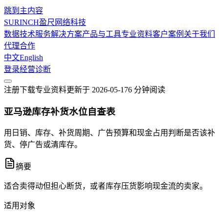
跳到主内容
SURINCH
盈尺网络科技
数据技术服务
解决方案
产品与工具
专业资料
客户案例
关于我们
代理合作
中文
English
登录
经营诊断
注册下载
专业资料
更新于
2026-05-17
6 分钟
阅读
亚马逊库存补货水位自查表
用日销、库存、补货周期、广告预算和现金占用判断是否该补
货、停广告或清库存。
摘要
适合卖得动但担心断货，或者库存压货影响现金流的卖家。
适用对象