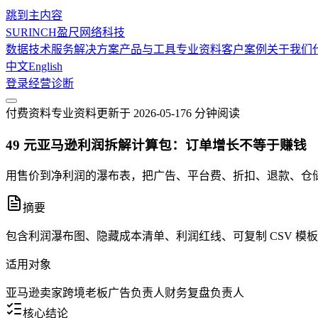
跳到主内容
SURINCH
盈尺网络科技
数据技术服务
解决方案
产品与工具
专业资料
客户案例
关于我们
中文
English
登录
经营诊断
付费资料
专业资料
更新于
2026-05-17
6 分钟
阅读
49 元亚马逊利润拆解计算包：订单增长不等于赚钱
用售价到净利润的瀑布表，把广告、平台费、折扣、退款、仓
摘要
包含利润瀑布图、隐藏成本清单、利润红线、可复制 CSV 模
适用对象
亚马逊卖家
跨境老板
广告负责人
财务复盘负责人
核心结论