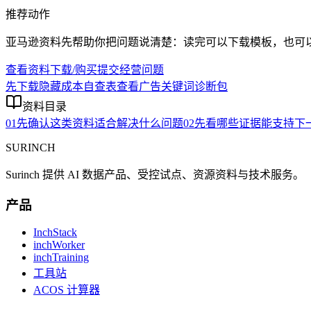
推荐动作
亚马逊资料先帮助你把问题说清楚：读完可以下载模板，也可
查看资料下载/购买
提交经营问题
先下载隐藏成本自查表
查看广告关键词诊断包
资料目录
01
先确认这类资料适合解决什么问题
02
先看哪些证据能支持下
SURINCH
Surinch 提供 AI 数据产品、受控试点、资源资料与技术服务。
产品
InchStack
inchWorker
inchTraining
工具站
ACOS 计算器