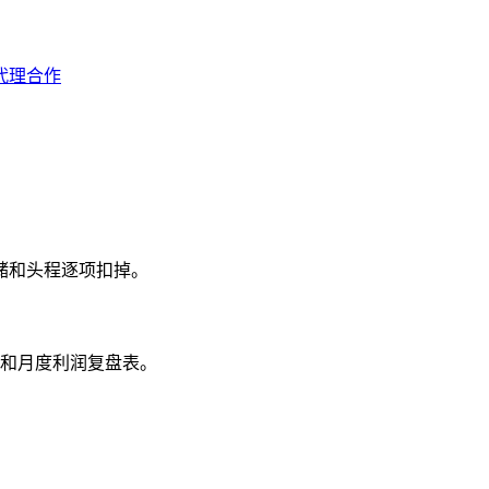
代理合作
储和头程逐项扣掉。
板和月度利润复盘表。