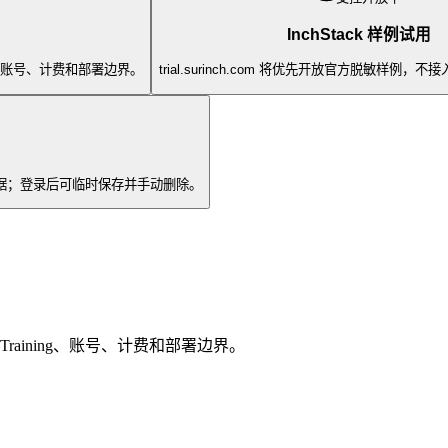
InchStack 样例试用
ning、账号、计费和部署边界。
trial.surinch.com 将优先开放官方脱敏样例
记元数据；登录后可临时保存并手动删除。
chTraining、账号、计费和部署边界。