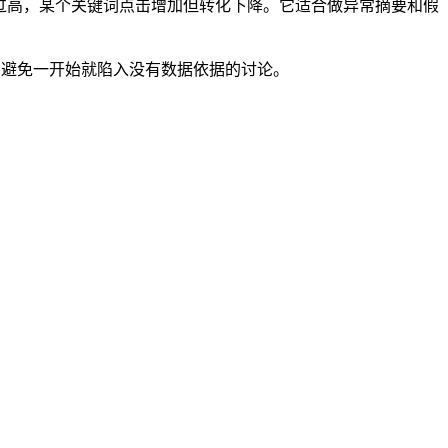
单占比过高，某个关键词点击增加但转化下降。它适合做异常摘要和假
，避免一开始就陷入没有数据依据的讨论。