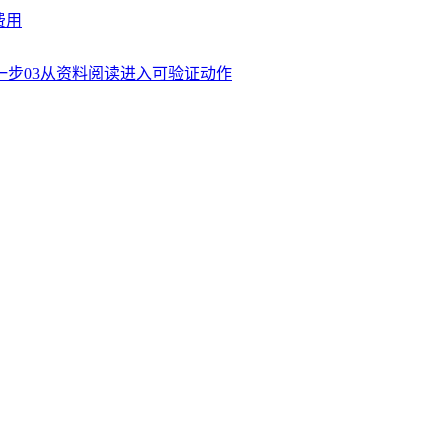
费用
一步
03
从资料阅读进入可验证动作