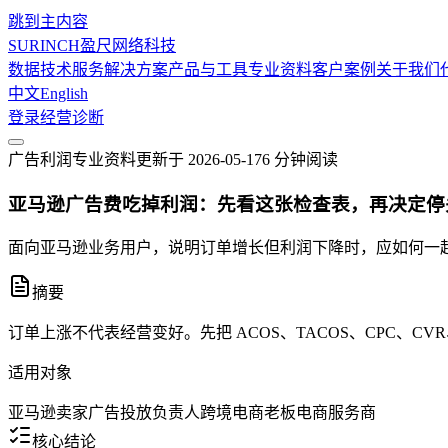
跳到主内容
SURINCH
盈尺网络科技
数据技术服务
解决方案
产品与工具
专业资料
客户案例
关于我们
中文
English
登录
经营诊断
广告利润
专业资料
更新于
2026-05-17
6 分钟
阅读
亚马逊广告费吃掉利润：先看这张检查表，再决定停
面向亚马逊业务用户，说明订单增长但利润下降时，应如何一起看 
摘要
订单上涨不代表经营变好。先把 ACOS、TACOS、CPC、
适用对象
亚马逊卖家
广告投放负责人
跨境电商老板
电商服务商
核心结论