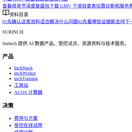
查看母亲节深度复盘包
下载 GMV 下滑自查表
估算诊断和服务
资料目录
01
先确认这类资料适合解决什么问题
02
先看哪些证据能支持下
SURINCH
Surinch 提供 AI 数据产品、受控试点、资源资料与技术服务。
产品
InchStack
inchWorker
inchTraining
工具站
ACOS 计算器
决策
费用与方案
受控在线试用