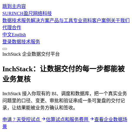
跳到主内容
SURINCH
盈尺网络科技
数据技术服务
解决方案
产品与工具
专业资料
客户案例
关于我们
代理合作
中文
English
登录
数据技术服务
InchStack 企业数据交付平台
InchStack：让数据交付的每一步都能被
业务复核
InchStack 接入你现有的 BI、调度和数据库，把一个真实业务
问题里的口径、变更、审批和验证串成一条可复盘的交付记
录，让结果能被业务方确认和签收。
申请 7 天受控试点
估算试点和服务费用
查看企业数据场
景