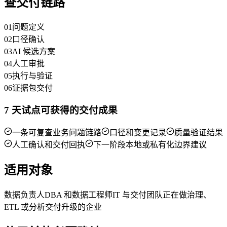
查交付链路
01
问题定义
02
口径确认
03
AI 候选方案
04
人工审批
05
执行与验证
06
证据包交付
7 天试点可获得的交付成果
一条可复查业务问题链路
口径和变更记录
质量验证结果
人工确认和交付回执
下一阶段本地或私有化边界建议
适用对象
数据负责人
DBA 和数据工程师
IT 与交付团队
正在做治理、
ETL 或分析交付升级的企业