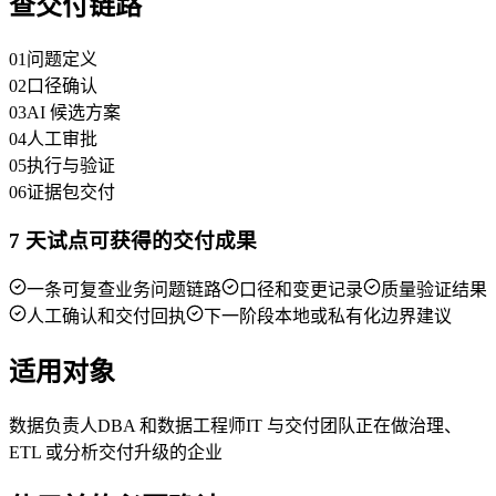
查交付链路
01
问题定义
02
口径确认
03
AI 候选方案
04
人工审批
05
执行与验证
06
证据包交付
7 天试点可获得的交付成果
一条可复查业务问题链路
口径和变更记录
质量验证结果
人工确认和交付回执
下一阶段本地或私有化边界建议
适用对象
数据负责人
DBA 和数据工程师
IT 与交付团队
正在做治理、
ETL 或分析交付升级的企业