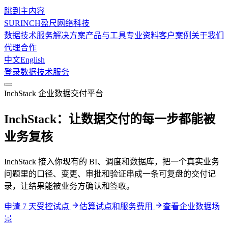
跳到主内容
SURINCH
盈尺网络科技
数据技术服务
解决方案
产品与工具
专业资料
客户案例
关于我们
代理合作
中文
English
登录
数据技术服务
InchStack 企业数据交付平台
InchStack：让数据交付的每一步都能被
业务复核
InchStack 接入你现有的 BI、调度和数据库，把一个真实业务
问题里的口径、变更、审批和验证串成一条可复盘的交付记
录，让结果能被业务方确认和签收。
申请 7 天受控试点
估算试点和服务费用
查看企业数据场
景