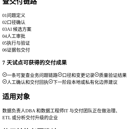
查交付链路
01
问题定义
02
口径确认
03
AI 候选方案
04
人工审批
05
执行与验证
06
证据包交付
7 天试点可获得的交付成果
一条可复查业务问题链路
口径和变更记录
质量验证结果
人工确认和交付回执
下一阶段本地或私有化边界建议
适用对象
数据负责人
DBA 和数据工程师
IT 与交付团队
正在做治理、
ETL 或分析交付升级的企业