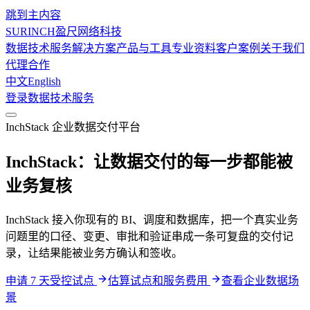
跳到主内容
SURINCH
盈尺网络科技
数据技术服务
解决方案
产品与工具
专业资料
客户案例
关于我们
代理合作
中文
English
登录
数据技术服务
InchStack 企业数据交付平台
InchStack：让数据交付的每一步都能被
业务复核
InchStack 接入你现有的 BI、调度和数据库，把一个真实业务
问题里的口径、变更、审批和验证串成一条可复盘的交付记
录，让结果能被业务方确认和签收。
申请 7 天受控试点
估算试点和服务费用
查看企业数据场
景