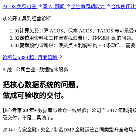
ACOS 免费自查
问 AI 顾问
全生命周期能力
合作伙伴
从公开工具到经营诊断
01
计算
免费计算 ACOS、保本 ACOS、TACOS 与可承受 
02
定位
用资料和工作流查找浪费词、转化和利润的问题。
03
复盘
预约诊断包：浪费点 + 利润结构 + 3 条动作；
诊断包 ¥980 起 / 月度陪跑
B 线 · 公司主业 · 数据技术服务
把核心数据系统的问题，
做成可验收的交付。
核心专家
20 年+
数据库与数仓一线经验；公司自 2017 年起持
级交付，不是工具演示。
20 年+ 专家
金融 / 央企 / 制造
DMP 金融运管
合同类型齐全
救场