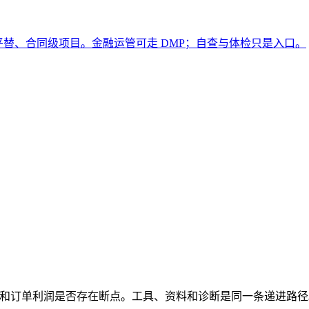
le 平替、合同级项目。金融运管可走 DMP；自查与体检只是入口。
ng 转化和订单利润是否存在断点。工具、资料和诊断是同一条递进路