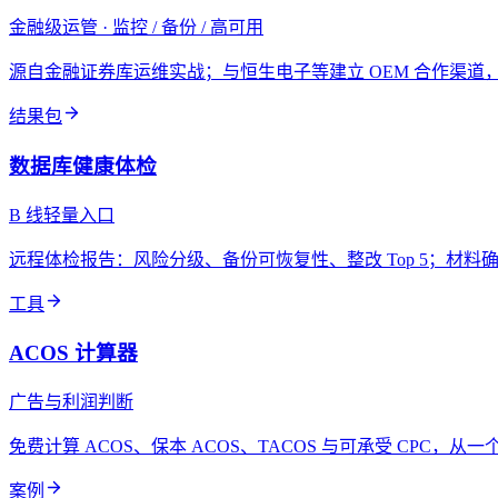
金融级运管 · 监控 / 备份 / 高可用
源自金融证券库运维实战；与恒生电子等建立 OEM 合作渠
结果包
数据库健康体检
B 线轻量入口
远程体检报告：风险分级、备份可恢复性、整改 Top 5；材料确
工具
ACOS 计算器
广告与利润判断
免费计算 ACOS、保本 ACOS、TACOS 与可承受 CPC，
案例