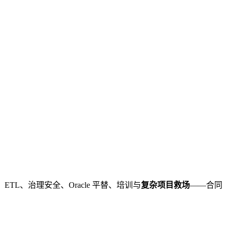
L、治理安全、Oracle 平替、培训与
复杂项目救场
——合同