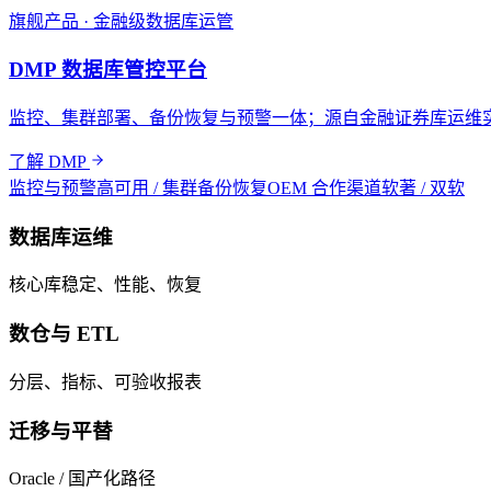
旗舰产品 · 金融级数据库运管
DMP 数据库管控平台
监控、集群部署、备份恢复与预警一体；源自金融证券库运维
了解 DMP
监控与预警
高可用 / 集群
备份恢复
OEM 合作渠道
软著 / 双软
数据库运维
核心库稳定、性能、恢复
数仓与 ETL
分层、指标、可验收报表
迁移与平替
Oracle / 国产化路径