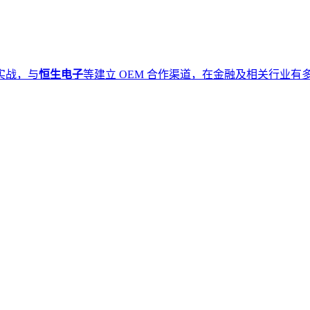
实战，与
恒生电子
等建立 OEM 合作渠道，在金融及相关行业有