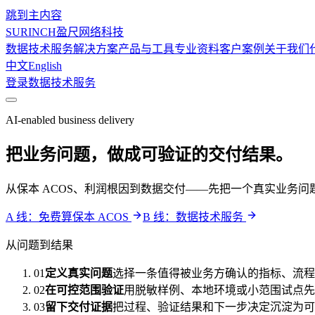
跳到主内容
SURINCH
盈尺网络科技
数据技术服务
解决方案
产品与工具
专业资料
客户案例
关于我们
中文
English
登录
数据技术服务
AI-enabled business delivery
把业务问题，做成可验证的交付结果。
从保本 ACOS、利润根因到数据交付——先把一个真实业务
A 线：免费算保本 ACOS
B 线：数据技术服务
从问题到结果
01
定义真实问题
选择一条值得被业务方确认的指标、流程
02
在可控范围验证
用脱敏样例、本地环境或小范围试点先
03
留下交付证据
把过程、验证结果和下一步决定沉淀为可