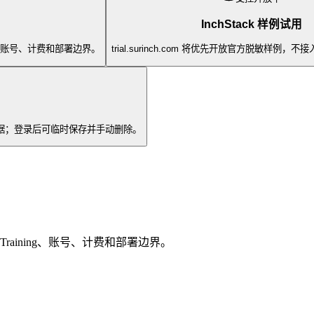
InchStack 样例试用
ning、账号、计费和部署边界。
trial.surinch.com 将优先开放官方脱敏样例
记元数据；登录后可临时保存并手动删除。
chTraining、账号、计费和部署边界。