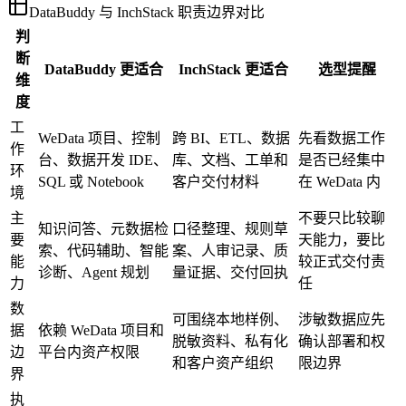
DataBuddy 与 InchStack 职责边界对比
判
断
DataBuddy 更适合
InchStack 更适合
选型提醒
维
度
工
WeData 项目、控制
跨 BI、ETL、数据
先看数据工作
作
台、数据开发 IDE、
库、文档、工单和
是否已经集中
环
SQL 或 Notebook
客户交付材料
在 WeData 内
境
主
不要只比较聊
知识问答、元数据检
口径整理、规则草
要
天能力，要比
索、代码辅助、智能
案、人审记录、质
能
较正式交付责
诊断、Agent 规划
量证据、交付回执
力
任
数
可围绕本地样例、
涉敏数据应先
据
依赖 WeData 项目和
脱敏资料、私有化
确认部署和权
边
平台内资产权限
和客户资产组织
限边界
界
执