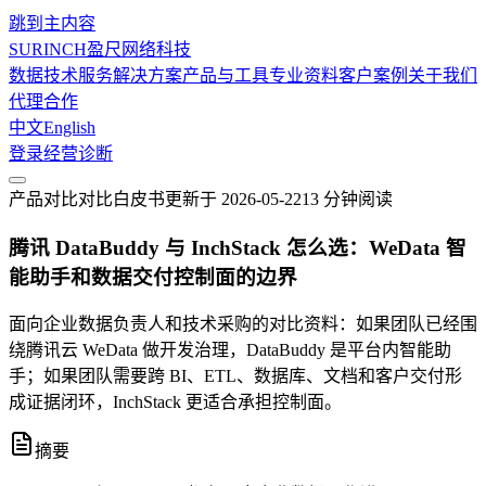
跳到主内容
SURINCH
盈尺网络科技
数据技术服务
解决方案
产品与工具
专业资料
客户案例
关于我们
代理合作
中文
English
登录
经营诊断
产品对比
对比白皮书
更新于
2026-05-22
13 分钟
阅读
腾讯 DataBuddy 与 InchStack 怎么选：WeData 智
能助手和数据交付控制面的边界
面向企业数据负责人和技术采购的对比资料：如果团队已经围
绕腾讯云 WeData 做开发治理，DataBuddy 是平台内智能助
手；如果团队需要跨 BI、ETL、数据库、文档和客户交付形
成证据闭环，InchStack 更适合承担控制面。
摘要