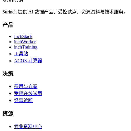
SURINCH
Surinch 提供 AI 数据产品、受控试点、资源资料与技术服务。
产品
InchStack
inchWorker
inchTraining
工具站
ACOS 计算器
决策
费用与方案
受控在线试用
经营诊断
资源
专业资料中心