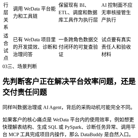
行
保留现有 BI、
AI 控制面不应
调用 WeData 平台能
层
ETL、调度和数据
无审核接管生
力和工具链
关
库工具作为执行层
产执行
系
适
已有 WeData 项目里
一条跨角色数据交
试点要有真实
合
的开发提效、诊断和
付闭环的可复查验
责任人和验收
试
治理问答
证
材料
点
03
三、场景判断
先判断客户正在解决平台效率问题，还是
交付责任问题
同样叫数据治理或 AI Agent，背后的采购动机可能完全不同。
如果客户的核心痛点是 WeData 平台内的使用效率，例如想更
快理解表结构、生成 SQL 或 PySpark、诊断任务异常、调用平
台 MCP 工具完成项目内操作，那么 DataBuddy 是自然入口。