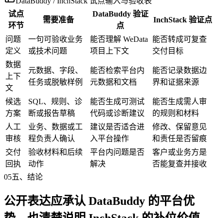
DataBuddy / InchStack 试点输入与验收表
试点
DataBuddy 验证
需要准备
InchStack 验证点
环节
点
问题
一句可验收业务
能否理解 WeData
能否转成可复查
定义
或技术问题
项目上下文
交付目标
数据
元数据、字段、
能否检索平台内
能否记录数据边
上下
任务或脱敏样例
元数据和文档
界和证据来源
文
候选
SQL、规则、诊
能否生成可测试
能否生成需人审
方案
断或报告草稿
代码或诊断建议
的规则和材料
人工
业务、数据或工
建议是否适合进
修改、保留意见
审核
程负责人确认
入平台操作
和责任是否留痕
交付
验收材料和后续
平台内问题是否
客户或业务方是
回执
动作
解决
否能复查并接收
05
五、结论
公开表达应承认 DataBuddy 的平台优