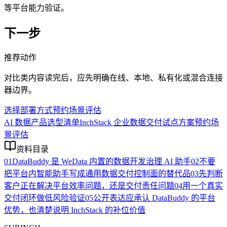
等平台能力验证。
下一步
推荐动作
对比类内容读完后，应先明确在线、本地、私有化或混合连接
器边界。
选择部署方式
预约场景评估
AI 数据产品选型清单
InchStack 企业数据交付试点方案
预约场
景评估
资料目录
01
DataBuddy 是 WeData 内置的数据开发治理 AI 助手
02
不要
把平台内智能助手写成通用数据交付控制面的替代品
03
先判断
客户正在解决平台效率问题，还是交付责任问题
04
用一个真实
交付闭环做低风险验证
05
公开表达应承认 DataBuddy 的平台
优势，也清楚说明 InchStack 的补位价值