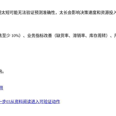
周期太短可能无法验证预测准确性，太长会影响决策速度和资源投
至少 10%）、业务指标改善（缺货率、滞销率、库存周转）
询。
用
一步
03
从资料阅读进入可验证动作