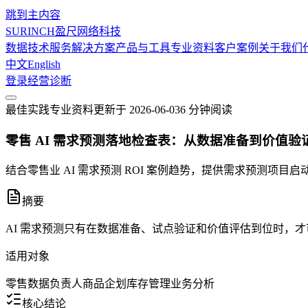
跳到主内容
SURINCH
盈尺网络科技
数据技术服务
解决方案
产品与工具
专业资料
客户案例
关于我们
中文
English
登录
经营诊断
最佳实践
专业资料
更新于
2026-06-03
6 分钟
阅读
零售 AI 需求预测落地检查表：从数据准备到价值验
结合零售业 AI 需求预测 ROI 案例趋势，提供需求预测
摘要
AI 需求预测只有在数据准备、试点验证和价值评估到位时，
适用对象
零售数据负责人
商品企划
库存管理
业务分析
核心结论