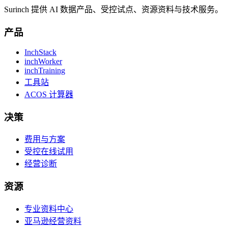
Surinch 提供 AI 数据产品、受控试点、资源资料与技术服务。
产品
InchStack
inchWorker
inchTraining
工具站
ACOS 计算器
决策
费用与方案
受控在线试用
经营诊断
资源
专业资料中心
亚马逊经营资料