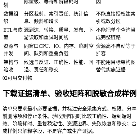
际量级、等待和阶段耗时
因
划
数据组
分区裁剪、索引责任、统计信
不能直接授权建索
织
息、倾斜和增长
引或改分区
ETL与依
源到达、转换、质量、发布、下
不能把单个查询当
赖
游读取和重试时间线
成完整链路
资源与
同窗口CPU、IO、内存、临时空
资源高不自动等于
并发
间、队列和重叠负载
扩容
架构与
候选与反证、正确性、性能、回
不能用目标架构图
验收
退、责任和移交
替代实施证据
02
可用交付物
下载证据清单、验收矩阵和脱敏合成样例
清单只要求最小必要证据，并标注安全采集方式、权限、分享
前删除项和停止条件。验收矩阵同时比较正确性、端到端时
效、阶段耗时、重复稳定性、资源边界、失败恢复和移交；合
成样例只解释字段，不是客户或生产证据。