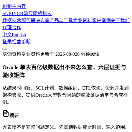
跳到主内容
SURINCH
盈尺网络科技
数据技术服务
解决方案
产品与工具
专业资料
客户案例
关于我们
代理合作
中文
English
登录
经营诊断
培训资料
专业资料
更新于
2026-08-02
6 分钟
阅读
Oracle 单表百亿级数据出不来怎么查：六层证据与
验收矩阵
从结果时间窗、SQL计划、数据组织、ETL依赖、资源并发到
架构验收，提供Oracle大型数仓问题的脱敏证据清单与合成样
例。
摘要
大表慢不是完整问题定义。先冻结数据截止时间、输入范围、