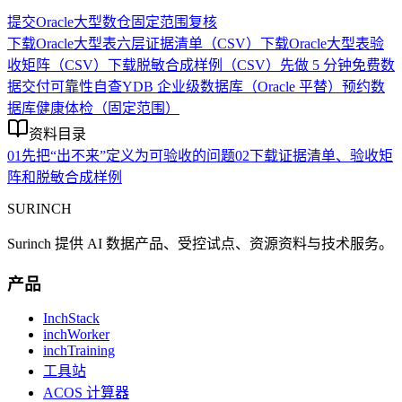
提交Oracle大型数仓固定范围复核
下载Oracle大型表六层证据清单（CSV）
下载Oracle大型表验
收矩阵（CSV）
下载脱敏合成样例（CSV）
先做 5 分钟免费数
据交付可靠性自查
YDB 企业级数据库（Oracle 平替）
预约数
据库健康体检（固定范围）
资料目录
01
先把“出不来”定义为可验收的问题
02
下载证据清单、验收矩
阵和脱敏合成样例
SURINCH
Surinch 提供 AI 数据产品、受控试点、资源资料与技术服务。
产品
InchStack
inchWorker
inchTraining
工具站
ACOS 计算器