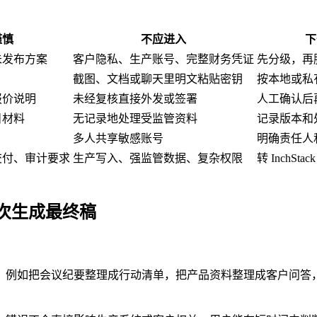
谨慎
不应进入
下
未发布方案
客户隐私、生产账号、完整财务凭证
先分级，再
截图、文档或聊天里明文粘贴密钥
按本地或私
报价说明
未经复核直接外发或签署
人工确认后
目材料
无记录地处理受监管资料
记录版本和
多人共享敏感账号
明确责任人
交付、审计要求
生产写入、强监管数据、复杂权限
转 InchSt
次生成最终稿
。例如把会议纪要整理成行动清单，把产品资料整理成客户问答