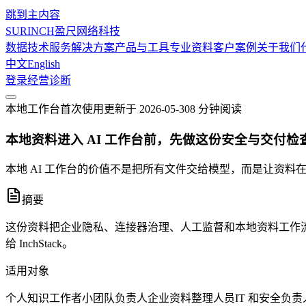
跳到主内容
SURINCH
盈尺网络科技
数据技术服务
解决方案
产品与工具
专业资料
客户案例
关于我们
中文
English
登录
经营诊断
本地工作台
首次使用
更新于
2026-05-30
8 分钟
阅读
本地资料进入 AI 工作台前，先做这份安全与交付检
本地 AI 工作台的价值不是把所有文件交给模型，而是让资
摘要
这份资料把企业隐私、连接器治理、人工监督和本地资料工作流转
给 InchStack。
适用对象
个人知识工作者
小团队负责人
企业资料整理人员
IT 和安全负责