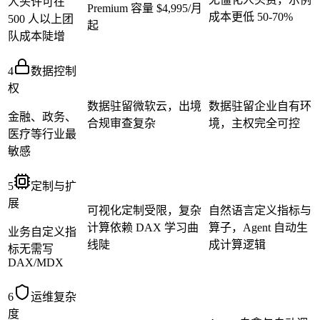
人头许可在
Premium 容量 $4,995/月
成本更低 50-70%
500 人以上团
起
队成本陡增
4
数据控制
权
数据驻留微软云，出境
数据驻留企业自有环
金融、政务、
合规审查复杂
境，主权完全可控
医疗等行业最
敏感
5
定制与扩
展
可视化定制受限，复杂
自然语言定义指标与
计算依赖 DAX 学习曲
算子，Agent 自动生
业务自定义指
线陡
成计算逻辑
标无需写
DAX/MDX
6
运维复杂
度