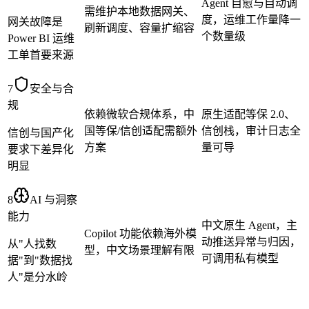
Agent 自愈与自动调
需维护本地数据网关、
度，运维工作量降一
网关故障是
刷新调度、容量扩缩容
个数量级
Power BI 运维
工单首要来源
7
安全与合
规
依赖微软合规体系，中
原生适配等保 2.0、
国等保/信创适配需额外
信创栈，审计日志全
信创与国产化
方案
量可导
要求下差异化
明显
8
AI 与洞察
能力
中文原生 Agent，主
Copilot 功能依赖海外模
动推送异常与归因，
从"人找数
型，中文场景理解有限
可调用私有模型
据"到"数据找
人"是分水岭