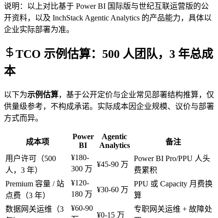
说明：以上对比基于 Power BI 国际版与世纪互联运营版的公
开资料，以及 InchStack Agentic Analytics 的产品能力，具体以
企业实际部署为准。
TCO 示例估算：500 人团队，3 年总成
本
以下为
示例估算
，基于公开定价与企业常见部署结构推算，仅
供量级参考，不构成承诺。实际成本因企业规模、议价与部署
方式而异。
Power
Agentic
成本项
备注
BI
Analytics
¥180-
用户许可（500
Power BI Pro/PPU 人头
¥45-90 万
300 万
人，3 年）
费累积
¥120-
Premium 容量 / 站
PPU 或 Capacity 月费换
¥30-60 万
180 万
点费（3 年）
算
¥60-90
数据网关运维（3
专职网关运维 + 故障处
¥0-15 万