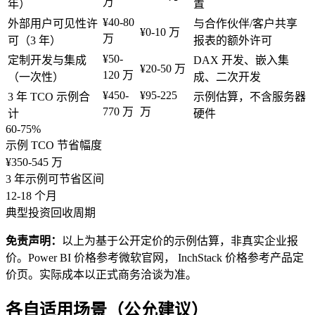
万
年）
置
¥40-80
外部用户可见性许
与合作伙伴/客户共享
¥0-10 万
万
可（3 年）
报表的额外许可
¥50-
定制开发与集成
DAX 开发、嵌入集
¥20-50 万
120 万
（一次性）
成、二次开发
¥450-
¥95-225
3 年 TCO 示例合
示例估算，不含服务器
770 万
万
计
硬件
60-75%
示例 TCO 节省幅度
¥350-545 万
3 年示例可节省区间
12-18 个月
典型投资回收周期
免责声明：
以上为基于公开定价的示例估算，非真实企业报
价。Power BI 价格参考微软官网， InchStack 价格参考产品定
价页。实际成本以正式商务洽谈为准。
各自适用场景（公允建议）