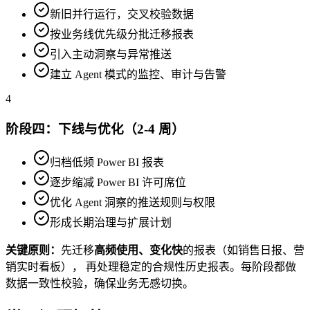
新旧并行运行，交叉校验数据
按业务线优先级分批迁移报表
引入主动洞察与异常推送
建立 Agent 模式的监控、审计与告警
4
阶段四：下线与优化（2-4 周）
归档低频 Power BI 报表
逐步缩减 Power BI 许可席位
优化 Agent 洞察的推送规则与权限
形成长期治理与扩展计划
关键原则：
先迁移
高频使用、变化快
的报表（如销售日报、营
销实时看板）， 再处理稳定的合规性历史报表。每阶段都做
数据一致性校验，确保业务无感切换。