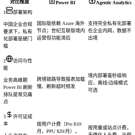
对比维度
Power BI
Agentic Analytics
1
部署架构
国际版依赖 Azure 海外
支持完全私有化部署
中国企业合规
节点；世纪互联版境内
在企业内网，数据不
要求下，私有
运营但功能滞后
出境
化部署是硬门
槛
2
访问与性
能
境内部署毫秒级响
跨境链路导致报表加载
业务高峰期
应，离线/边缘模式
慢、刷新超时频发
Power BI 刷新
可选
排队是常见痛
点
3
许可证成
本
按用户计费（Pro $10/
按用量或站点计费，
月，PPU $20/月），
无僵化人头费，示例