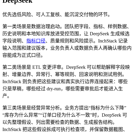
DeepSeek
优先选低风险、可人工复核、能沉淀交付物的环节。
第一类场景是数据治理启动。团队把字段、指标、样例数据、
历史说明和本地知识库放进受控范围，让 DeepSeek 生成候选
字段说明、
指标口径
、质量规则和风险提示。InchStack 记录
输入范围和建议版本，业务负责人或数据负责人再确认哪些内
容能成为正式口径。
第二类场景是 ETL 变更评审。DeepSeek 可以帮助解释字段映
射、增量边界、异常行、幂等规则、回滚说明和测试用例。
InchStack 则负责把这些建议和真实执行边界连接起来：哪些
只是草稿，哪些经过 dry-run，哪些需要审批后才能进入生
产。
第三类场景是经营异常分析。业务方提出“指标为什么下降”
“库存为什么异常”“订单口径为什么不一致”时，DeepSeek 可
以先整理假设、列出需要检查的数据、生成报告结构。
InchStack 把这些假设拆成可执行检查项，并保留数据截图、