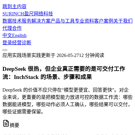
跳到主内容
SURINCH
盈尺网络科技
数据技术服务
解决方案
产品与工具
专业资料
客户案例
关于我们
代理合作
中文
English
登录
经营诊断
应用实践
场景实践
更新于
2026-05-27
12 分钟
阅读
DeepSeek 很热，但企业真正需要的是可交付工作
流：InchStack 的场景、步骤和成果
DeepSeek 的价值不应只停在“模型更便宜、回答更快”。对企
业来说，更重要的是把模型能力放进可控的数据工作流：哪些
数据能进模型，哪些动作必须人工确认，哪些结果可以交付，
哪些证据需要保留。
摘要