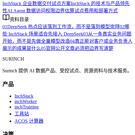
InchStack 企业数据交付试点方案
InchStack 的技术与产品领先
性
AI Agent 数据访问权限边界
估算试点费用和部署方式
资料目录
01
DeepSeek 热点应该落到工作流，而不是落到模型崇拜
02
哪
些 InchStack 场景适合先接入 DeepSeek
03
从一条真实业务问题
开始，而不是先做全量模型改造
04
真正能对客户或业务负责人
展示的成果是什么
05
官网公开文章必须把边界写清楚
SURINCH
Surinch 提供 AI 数据产品、受控试点、资源资料与技术服务。
产品
InchStack
inchWorker
inchTraining
工具站
ACOS 计算器
决策