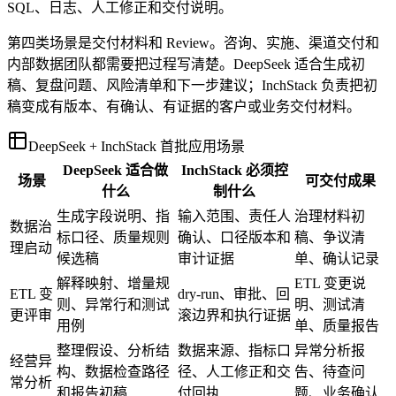
SQL、日志、人工修正和交付说明。
第四类场景是交付材料和 Review。咨询、实施、渠道交付和
内部数据团队都需要把过程写清楚。DeepSeek 适合生成初
稿、复盘问题、风险清单和下一步建议；InchStack 负责把初
稿变成有版本、有确认、有证据的客户或业务交付材料。
DeepSeek + InchStack 首批应用场景
DeepSeek 适合做
InchStack 必须控
场景
可交付成果
什么
制什么
生成字段说明、指
输入范围、责任人
治理材料初
数据治
标口径、质量规则
确认、口径版本和
稿、争议清
理启动
候选稿
审计证据
单、确认记录
解释映射、增量规
ETL 变更说
ETL 变
dry-run、审批、回
则、异常行和测试
明、测试清
更评审
滚边界和执行证据
用例
单、质量报告
整理假设、分析结
数据来源、指标口
异常分析报
经营异
构、数据检查路径
径、人工修正和交
告、待查问
常分析
和报告初稿
付回执
题、业务确认