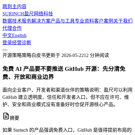
跳到主内容
SURINCH
盈尺网络科技
数据技术服务
解决方案
产品与工具
专业资料
客户案例
关于我们
代理合作
中文
English
登录
经营诊断
开源策略
策略白皮书
更新于
2026-05-22
12 分钟
阅读
免费 AI 产品要不要推送 GitHub 开源：先分清免
费、开放和商业边界
面向企业客户、开发者和渠道伙伴的策略说明：盈尺可以利用
GitHub 建立透明度、信任和开发者入口，但不应在许可、维
护、安全和商业模式没有准备好时仓促开源核心产品。
摘要
如果 Surinch 的产品强调免费入口，GitHub 是值得提前布局的