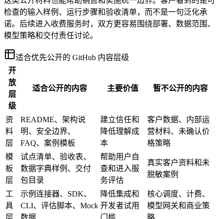
这类公开材料也能帮助销售和实施统一边界。客户看到的是可
检查的输入样例、运行步骤和验收清单，而不是一句泛化承
诺。后续进入收费服务时，双方更容易围绕部署、数据范围、
模型策略和交付责任讨论。
适合优先公开的 GitHub 内容层级
开
放
适合公开的内容
主要价值
暂不公开的内容
层
级
资
README、架构说
建立信任和
客户数据、内部运
料
明、安全边界、
降低理解成
营材料、未确认价
层
FAQ、案例模板
本
格策略
模
试点清单、验收表、
帮助用户自
真实客户资料和未
板
数据字典样例、交付
查和进入服
脱敏案例
层
包目录
务评估
工
示例连接器、SDK、
降低集成和
核心调度、计费、
具
CLI、评估脚本、Mock
开发者试用
模型网关和商业策
层
数据
门槛
略