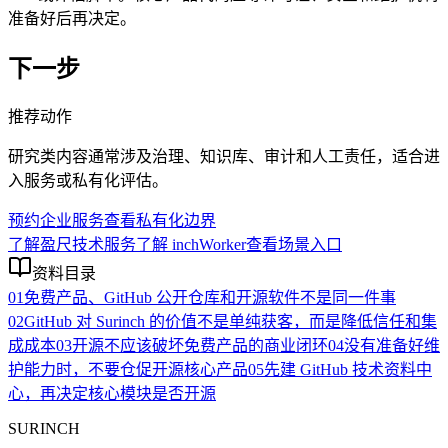
准备好后再决定。
下一步
推荐动作
研究类内容通常涉及治理、知识库、审计和人工责任，适合进
入服务或私有化评估。
预约企业服务
查看私有化边界
了解盈尺技术服务
了解 inchWorker
查看场景入口
资料目录
01
免费产品、GitHub 公开仓库和开源软件不是同一件事
02
GitHub 对 Surinch 的价值不是单纯获客，而是降低信任和集
成成本
03
开源不应该破坏免费产品的商业闭环
04
没有准备好维
护能力时，不要仓促开源核心产品
05
先建 GitHub 技术资料中
心，再决定核心模块是否开源
SURINCH