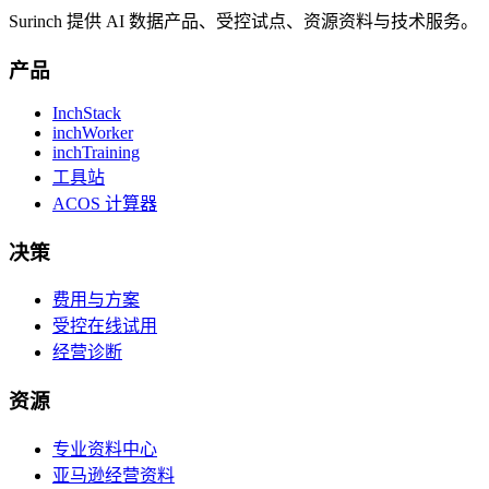
Surinch 提供 AI 数据产品、受控试点、资源资料与技术服务。
产品
InchStack
inchWorker
inchTraining
工具站
ACOS 计算器
决策
费用与方案
受控在线试用
经营诊断
资源
专业资料中心
亚马逊经营资料