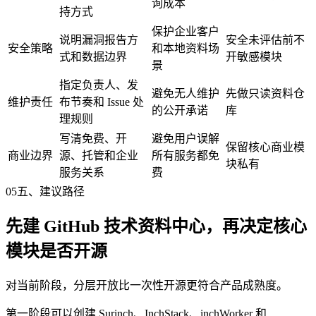
询成本
持方式
保护企业客户
说明漏洞报告方
安全未评估前不
安全策略
和本地资料场
式和数据边界
开敏感模块
景
指定负责人、发
避免无人维护
先做只读资料仓
维护责任
布节奏和 Issue 处
的公开承诺
库
理规则
写清免费、开
避免用户误解
保留核心商业模
商业边界
源、托管和企业
所有服务都免
块私有
服务关系
费
05
五、建议路径
先建 GitHub 技术资料中心，再决定核心
模块是否开源
对当前阶段，分层开放比一次性开源更符合产品成熟度。
第一阶段可以创建 Surinch、InchStack、inchWorker 和