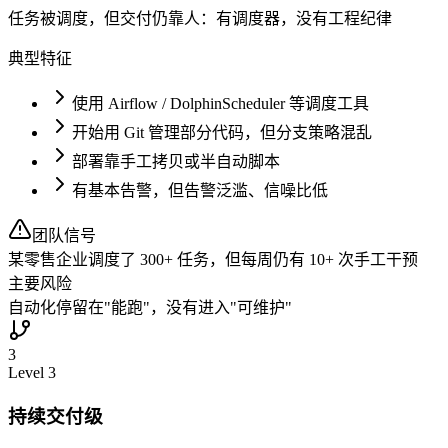
任务被调度，但交付仍靠人：有调度器，没有工程纪律
典型特征
使用 Airflow / DolphinScheduler 等调度工具
开始用 Git 管理部分代码，但分支策略混乱
部署靠手工拷贝或半自动脚本
有基本告警，但告警泛滥、信噪比低
团队信号
某零售企业调度了 300+ 任务，但每周仍有 10+ 次手工干预
主要风险
自动化停留在"能跑"，没有进入"可维护"
3
Level
3
持续交付级