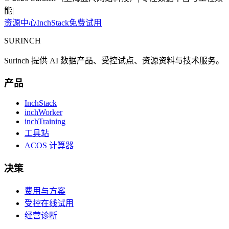
能
|
资源中心
InchStack
免费试用
SURINCH
Surinch 提供 AI 数据产品、受控试点、资源资料与技术服务。
产品
InchStack
inchWorker
inchTraining
工具站
ACOS 计算器
决策
费用与方案
受控在线试用
经营诊断