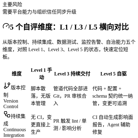
主要风险
需要平台能力与组织信任同步升级
5 个自评维度：L1 / L3 / L5 横向对比
从版本控制、持续集成、数据测试、监控告警、自治能力五个
维度，对照 Level 1、Level 3、Level 5 的状态，快速定位短
板。
Level 1 手
维度
Level 3 持续交付
Level 5 自驱
动
版本控
脚本散
管道代码全部进
代码 + 配置 +
制
落，无版
Git，PR 审核合
schema 契约统一纳
Version
本管理
入
管，变更可追溯
Control
持续集
无 CI，变
CI 自动生成影响面
PR 触发 lint / 单
成
更直接上
报告，Agent 辅助
测 / 影响分析
Continuous
生产
修复
Integration