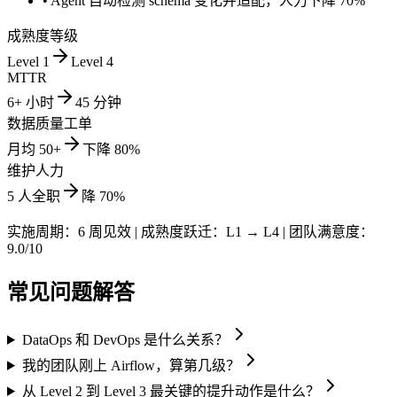
•
Agent 自动检测 schema 变化并适配，人力下降 70%
成熟度等级
Level 1
Level 4
MTTR
6+ 小时
45 分钟
数据质量工单
月均 50+
下降 80%
维护人力
5 人全职
降 70%
实施周期：
6 周见效
| 成熟度跃迁：
L1 → L4
| 团队满意度：
9.0/10
常见问题解答
DataOps 和 DevOps 是什么关系？
我的团队刚上 Airflow，算第几级？
从 Level 2 到 Level 3 最关键的提升动作是什么？