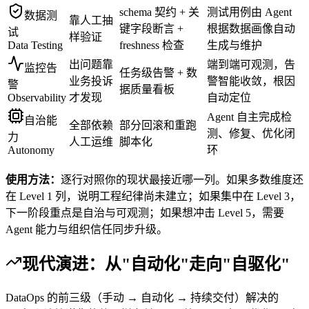
schema 契约 + 关
测试用例由 Agent
数据测
靠人工抽
键字段断言 +
根据数据画像自动
试
样验证
Data Testing
freshness 检查
生成与维护
出问题靠
端到端可观测，告
监控告
任务级告警 + 数
业务投诉
警智能收敛，根因
警
据质量看板
Observability
才发现
自动定位
Agent 自主完成检
自治能
全部依赖
部分回滚和重跑
测、修复、优化闭
力
人工运维
脚本化
Autonomy
环
使用方法：
逐行对照你的现状最接近哪一列。如果多数维度还
在 Level 1 列，说明工程纪律尚未建立；如果集中在 Level 3，
下一阶段重点是自治与可观测；如果想冲击 Level 5，需要
Agent 能力与组织信任同步升级。
现代演进：从"自动化"走向"自驱化"
DataOps 的前三级（手动 → 自动化 → 持续交付）解决的