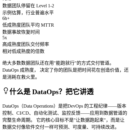
数据团队停留在 Level 1-2
示例估算，行业普遍水平
6h+
低成熟度团队平均 MTTR
数据事故恢复时间
5x
高成熟度团队交付频率
相对低成熟度的倍数
绝大多数数据团队还在用"能跑就行"的方式交付管道。
DataOps 成熟度， 决定了你的团队是把时间花在创造价值，还
是消耗在救火里。
什么是 DataOps？把它讲透
DataOps（Data Operations）是把
DevOps 的工程纪律
——版本
控制、CI/CD、自动化测试、监控反馈——应用到数据管道的
完整生命周期。 它的核心目标不是"让数据跑起来"，而是
让
数据交付像软件交付一样可预测、可度量、可持续改进
。