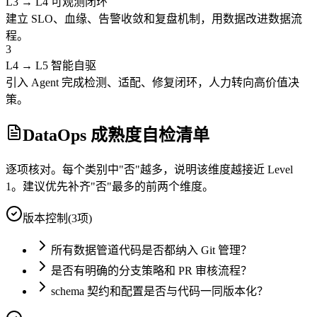
L3 → L4 可观测闭环
建立 SLO、血缘、告警收敛和复盘机制，用数据改进数据流
程。
3
L4 → L5 智能自驱
引入 Agent 完成检测、适配、修复闭环，人力转向高价值决
策。
DataOps 成熟度自检清单
逐项核对。每个类别中"否"越多，说明该维度越接近 Level
1。建议优先补齐"否"最多的前两个维度。
版本控制
(
3
项)
所有数据管道代码是否都纳入 Git 管理？
是否有明确的分支策略和 PR 审核流程？
schema 契约和配置是否与代码一同版本化？