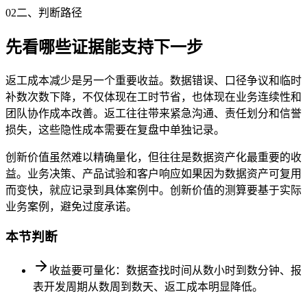
02
二、判断路径
先看哪些证据能支持下一步
返工成本减少是另一个重要收益。数据错误、口径争议和临时
补数次数下降，不仅体现在工时节省，也体现在业务连续性和
团队协作成本改善。返工往往带来紧急沟通、责任划分和信誉
损失，这些隐性成本需要在复盘中单独记录。
创新价值虽然难以精确量化，但往往是数据资产化最重要的收
益。业务决策、产品试验和客户响应如果因为数据资产可复用
而变快，就应记录到具体案例中。创新价值的测算要基于实际
业务案例，避免过度承诺。
本节判断
收益要可量化：数据查找时间从数小时到数分钟、报
表开发周期从数周到数天、返工成本明显降低。