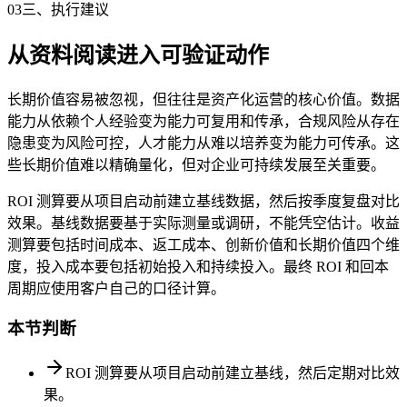
03
三、执行建议
从资料阅读进入可验证动作
长期价值容易被忽视，但往往是资产化运营的核心价值。数据
能力从依赖个人经验变为能力可复用和传承，合规风险从存在
隐患变为风险可控，人才能力从难以培养变为能力可传承。这
些长期价值难以精确量化，但对企业可持续发展至关重要。
ROI 测算要从项目启动前建立基线数据，然后按季度复盘对比
效果。基线数据要基于实际测量或调研，不能凭空估计。收益
测算要包括时间成本、返工成本、创新价值和长期价值四个维
度，投入成本要包括初始投入和持续投入。最终 ROI 和回本
周期应使用客户自己的口径计算。
本节判断
ROI 测算要从项目启动前建立基线，然后定期对比效
果。