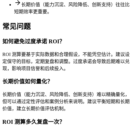
长期价值（能力沉淀、风险降低、创新支持）往往比
短期效率更重要。
常见问题
如何避免过度承诺 ROI？
ROI 测算要基于实际数据和合理假设，不能凭空估计。建议设
定保守的目标，定期复盘和调整。过度承诺会导致后期难以兑
现，影响项目信誉和后续投入。
长期价值如何量化？
长期价值（能力沉淀、风险降低、创新支持）难以精确量化，
但可以通过定性评估和案例分析来说明。建议平衡短期和长期
价值，建立长期价值评估机制。
ROI 测算多久复盘一次？