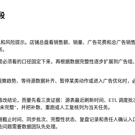
段
。
品表现和风险提示。店铺总盘看销售额、销量、广告花费和总广告
断。
须看的口径固定下来，再根据数据完整性逐步扩展到广告组、关键
议观察趋势、等待源数据补齐、暂停某类动作或进入广告优化时，
改结论，而要先看三类证据：源表最近刷新时间、ETL 调度
未完整”，并把补数、重跑或人工复核列为当天任务。
据截止时间、同步批次、完整性状态、复盘记录和责任人确认入
些问题需要数据团队先处理。