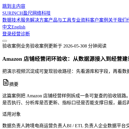
跳到主内容
SURINCH
盈尺网络科技
数据技术服务
解决方案
产品与工具
专业资料
客户案例
关于我们
中文
English
登录
经营诊断
验收案例
业务验收案例
更新于
2026-05-30
8 分钟
阅读
Amazon 店铺经营闭环验收：从数据源接入到经营
把演示视频沉淀成可复现验收路径：先看源库和字段，再看数
摘要
这篇案例把 Amazon 店铺经营样例拆成一条可复查的验收链
是否执行、分析库是否更新、指标口径是否能支撑日报，最后
适用对象
数据负责人
跨境电商运营负责人
BI / ETL 负责人
企业数据平台