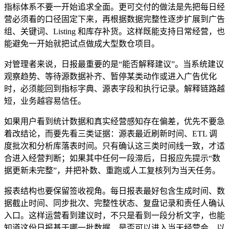
指标体系不要一开始追求全面。更可交付的做法是先把每日经
营必须看的口径固定下来，再根据数据完整性逐步扩展到广告
组、关键词、Listing 和库存补货。这样既能支持日常经营，也
能避免一开始就把试点做成大型数仓项目。
对管理者来说，日报最重要的是“能否解释建议”。当系统建议
观察趋势、等待源数据补齐、暂停某类动作或进入广告优化
时，必须能回到指标字典、源表字段和执行记录。解释链路越
短，业务越容易信任。
如果用户看到统计数据和真实经营感知存在偏差，优先不要急
着改结论，而要先看三类证据：源表最近刷新时间、ETL 调
度批次和分析库落表时间。只有确认这三类时间线一致，才适
合进入经营判断；如果其中任何一段滞后，日报应先提示“数
据更新未完整”，并把补数、重跑或人工复核列为当天任务。
报表结构也要保留签收视角。每日报表最好包含生成时间、数
据截止时间、同步批次、完整性状态、复盘记录和责任人确认
入口。这样运营看到建议时，不只是看到一段分析文字，也能
知道这份日报基于哪一批数据、是否可以进入当天经营会，以