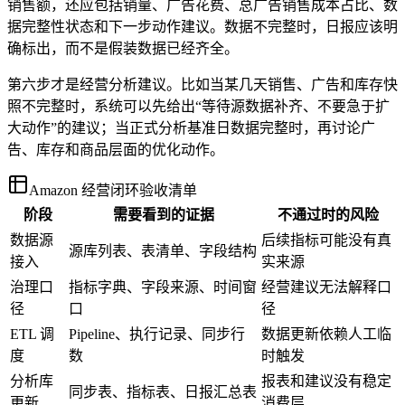
销售额，还应包括销量、广告花费、总广告销售成本占比、数
据完整性状态和下一步动作建议。数据不完整时，日报应该明
确标出，而不是假装数据已经齐全。
第六步才是经营分析建议。比如当某几天销售、广告和库存快
照不完整时，系统可以先给出“等待源数据补齐、不要急于扩
大动作”的建议；当正式分析基准日数据完整时，再讨论广
告、库存和商品层面的优化动作。
Amazon 经营闭环验收清单
阶段
需要看到的证据
不通过时的风险
数据源
后续指标可能没有真
源库列表、表清单、字段结构
接入
实来源
治理口
指标字典、字段来源、时间窗
经营建议无法解释口
径
口
径
ETL 调
Pipeline、执行记录、同步行
数据更新依赖人工临
度
数
时触发
分析库
报表和建议没有稳定
同步表、指标表、日报汇总表
更新
消费层