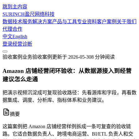
跳到主内容
SURINCH
盈尺网络科技
数据技术服务
解决方案
产品与工具
专业资料
客户案例
关于我们
代理合作
中文
English
登录
经营诊断
验收案例
业务验收案例
更新于
2026-05-30
8 分钟
阅读
Amazon 店铺经营闭环验收：从数据源接入到经营
建议怎么走通
把演示视频沉淀成可复现验收路径：先看源库和字段，再看数
据集成、调度、分析库、指标体系和业务建议。
摘要
这篇案例把 Amazon 店铺经营样例拆成一条可复查的验收链
路。它适合数据负责人、跨境电商运营、BI/ETL 负责人和交