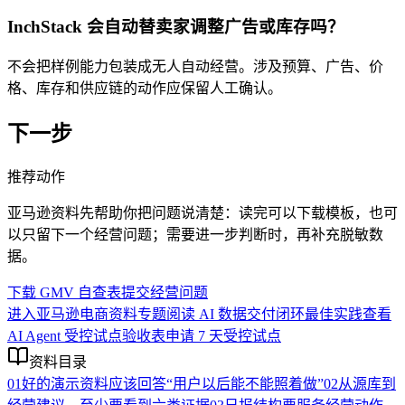
InchStack 会自动替卖家调整广告或库存吗？
不会把样例能力包装成无人自动经营。涉及预算、广告、价
格、库存和供应链的动作应保留人工确认。
下一步
推荐动作
亚马逊资料先帮助你把问题说清楚：读完可以下载模板，也可
以只留下一个经营问题；需要进一步判断时，再补充脱敏数
据。
下载 GMV 自查表
提交经营问题
进入亚马逊电商资料专题
阅读 AI 数据交付闭环最佳实践
查看
AI Agent 受控试点验收表
申请 7 天受控试点
资料目录
01
好的演示资料应该回答“用户以后能不能照着做”
02
从源库到