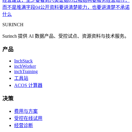
经营建议，至少要看到六类证据
03
日报结构要服务经营动作，
而不是堆满字段
04
公开资料要讲清楚能力，也要讲清楚不承诺
什么
SURINCH
Surinch 提供 AI 数据产品、受控试点、资源资料与技术服务。
产品
InchStack
inchWorker
inchTraining
工具站
ACOS 计算器
决策
费用与方案
受控在线试用
经营诊断