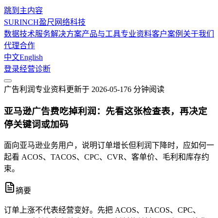
跳到主内容
SURINCH
盈尺网络科技
数据技术服务
解决方案
产品与工具
专业资料
客户案例
关于我们
代理合作
中文
English
登录
经营诊断
广告利润
专业资料
更新于
2026-05-17
6 分钟
阅读
亚马逊广告费吃掉利润：先看这张检查表，再决定
停关键词或加码
面向亚马逊业务用户，说明订单增长但利润下降时，应如何一
起看 ACOS、TACOS、CPC、CVR、客单价、毛利和库存约
束。
摘要
订单上涨不代表经营变好。先把 ACOS、TACOS、CPC、