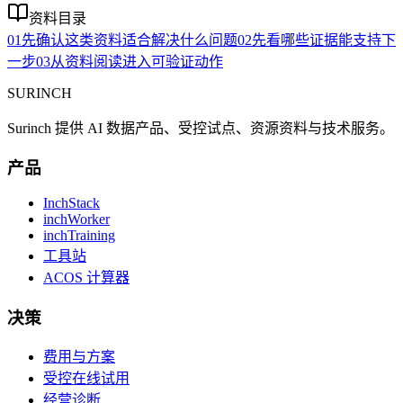
资料目录
01
先确认这类资料适合解决什么问题
02
先看哪些证据能支持下
一步
03
从资料阅读进入可验证动作
SURINCH
Surinch 提供 AI 数据产品、受控试点、资源资料与技术服务。
产品
InchStack
inchWorker
inchTraining
工具站
ACOS 计算器
决策
费用与方案
受控在线试用
经营诊断