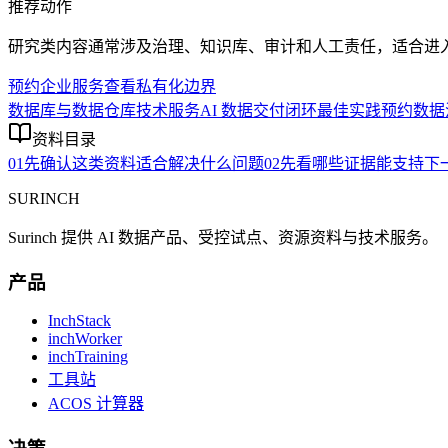
推荐动作
研究类内容通常涉及治理、知识库、审计和人工责任，适合进
预约企业服务
查看私有化边界
数据库与数据仓库技术服务
AI 数据交付闭环最佳实践
预约数据
资料目录
01
先确认这类资料适合解决什么问题
02
先看哪些证据能支持下
SURINCH
Surinch 提供 AI 数据产品、受控试点、资源资料与技术服务。
产品
InchStack
inchWorker
inchTraining
工具站
ACOS 计算器