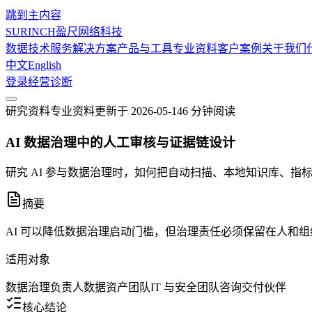
跳到主内容
SURINCH
盈尺网络科技
数据技术服务
解决方案
产品与工具
专业资料
客户案例
关于我们
中文
English
登录
经营诊断
研究资料
专业资料
更新于
2026-05-14
6 分钟
阅读
AI 数据治理中的人工审核与证据链设计
研究 AI 参与数据治理时，如何把自动扫描、本地知识库、
摘要
AI 可以降低数据治理启动门槛，但治理责任必须保留在人和
适用对象
数据治理负责人
数据资产团队
IT 与安全团队
咨询交付伙伴
核心结论