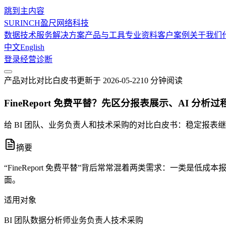
跳到主内容
SURINCH
盈尺网络科技
数据技术服务
解决方案
产品与工具
专业资料
客户案例
关于我们
中文
English
登录
经营诊断
产品对比
对比白皮书
更新于
2026-05-22
10 分钟
阅读
FineReport 免费平替？先区分报表展示、AI 分析
给 BI 团队、业务负责人和技术采购的对比白皮书：稳定报表继续
摘要
“FineReport 免费平替”背后常常混着两类需求：一类是低成
面。
适用对象
BI 团队
数据分析师
业务负责人
技术采购