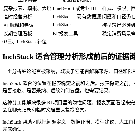
复杂报表、填报、大屏
FineReport 或专业 BI
样式、权限、
临时经营分析
InchStack + 现有数据源
问题和口径仍
InchStack
AI 解释和建议
模型输出必须
长期管理看板
BI/报表工具
稳定消费场景
03
三、InchStack 补位
InchStack 适合管理分析形成前后的证据
一个分析结论能否被采纳，取决于它能否解释来源、口径和限
InchStack 适合的位置在报表稳定之前和之后。报表稳定之
是否接收、是否采纳、后续如何复盘，也需要记录。
这种分工能解决很多 BI 项目里的隐性问题。报表页面看起
会在聊天记录和临时文档里反复找答案。
InchStack 帮助团队把问题定义、数据证据、模型建议、人工审核
完成确认。