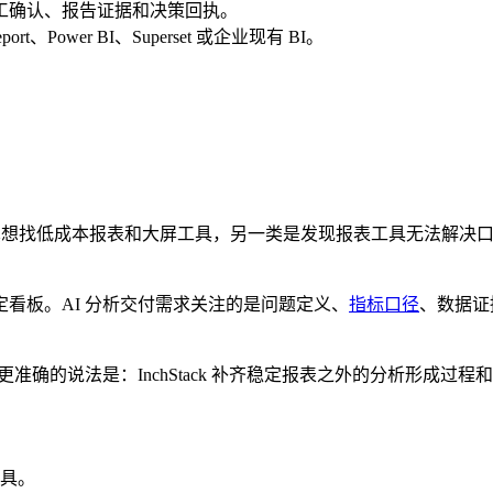
释、人工确认、报告证据和决策回执。
ower BI、Superset 或企业现有 BI。
：一类是真想找低成本报表和大屏工具，另一类是发现报表工具无法解
看板。AI 分析交付需求关注的是问题定义、
指标口径
、数据证
品”。更准确的说法是：InchStack 补齐稳定报表之外的分析形成
工具。